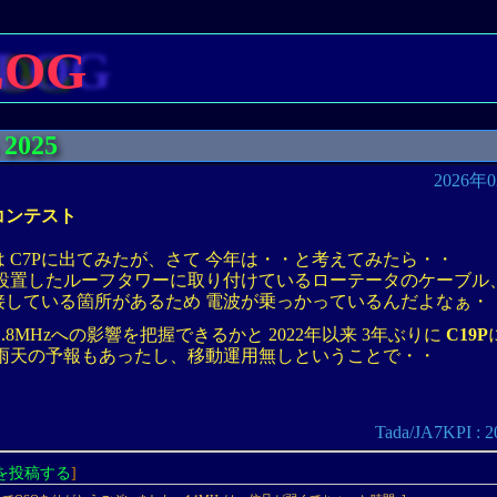
LOG
2025
2026年
コンテスト
は C7Pに出てみたが、さて 今年は・・と考えてみたら・・
設置したルーフタワーに取り付けているローテータのケーブル、1
接している箇所があるため 電波が乗っかっているんだよなぁ・
.8MHzへの影響を把握できるかと 2022年以来 3年ぶりに
C19P
 雨天の予報もあったし、移動運用無しということで・・
Tada/JA7KPI 
を投稿する
]