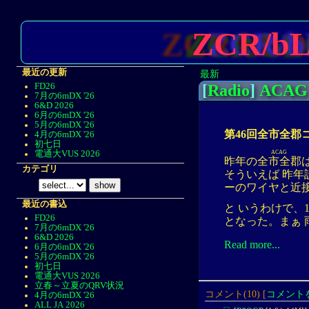
ZCR/b
最近の更新
最新
[
Radio
]
ACAG 
FD26
7月の6mDX '26
6&D 2026
6月の6mDX '26
5月の6mDX '26
第46回全市全郡
4月の6mDX '26
初七日
ACAG
電通大VUS 2026
昨年の
全市全郡
カテゴリ
そういえば 昨年
ーのワイヤと近
最近の書込
と いうわけで、1
FD26
となった。まぁ
7月の6mDX '26
6&D 2026
Read more...
6月の6mDX '26
5月の6mDX '26
初七日
電通大VUS 2026
立春～立夏のQRV状況
コメント(10) [
コメント
4月の6mDX '26
ALL JA 2026