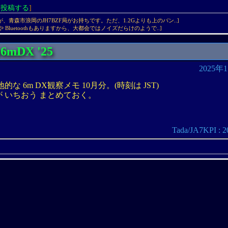
を投稿する
]
ですが、青森市浪岡のJH7BZF局がお持ちです。ただ、1.2Gよりも上のバン..]
iFiや Bluetoothもありますから、大都会ではノイズだらけのようで..]
6mDX '25
2025年
な 6m DX観察メモ 10月分。(時刻は JST)
 いちおう まとめておく。
Tada/JA7KPI 