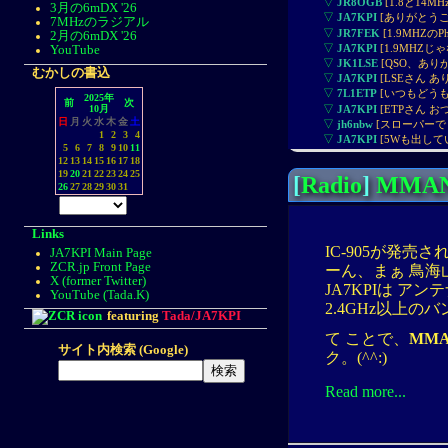
▽
JR8OGB
[1.8と14
3月の6mDX '26
▽
JA7KPI
[ありがとう
7MHzのラジアル
▽
JR7FEK
[1.9MHZ
2月の6mDX '26
▽
JA7KPI
[1.9MHZじ
YouTube
▽
JK1LSE
[QSO、あ
むかしの書込
▽
JA7KPI
[LSEさん 
▽
7L1ETP
[いつもどうも
2025年
前
次
10月
▽
JA7KPI
日
月
火
水
木
金
土
▽
jh6nbw
[スローパーで
1
2
3
4
▽
JA7KPI
5
6
7
8
9
10
11
12
13
14
15
16
17
18
19
20
21
22
23
24
25
[
Radio
]
MMA
26
27
28
29
30
31
Links
IC-905が発
JA7KPI Main Page
ZCR.jp Front Page
ーん、まぁ 鳥
X (former Twitter)
JA7KPIは 
YouTube (Tada.K)
2.4GHz以上
featuring
Tada/JA7KPI
て ことで、
MM
サイト内検索 (Google)
ク。(^^:)
Read more...