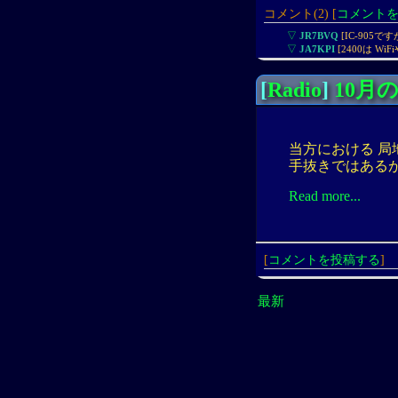
コメント(2) [
コメント
▽
JR7BVQ
[IC-905
▽
JA7KPI
[2400は W
[
Radio
]
10月の
当方における 局地的
手抜きではあるが
Read more...
[
コメントを投稿する
]
最新