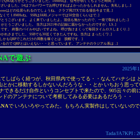
MHzでQSOありがとうございました。14MHzは、信号が弱くてちょっと時間..]
ございました。14はフルパワーでお呼びすればよかったかもしれません。失礼しまし..]
のPhoneはどの位居られるのでしょうね。 クラブ局2TXで出る場合今まで見..]
ゃなくて 1.8MHzね。 SSBはJARLメジャーでは50交信くらいはで..]
りがとうございます。 よく来ていましたよ。混信も無かったので、一発で取れました..]
ありがとうございました。 当方は2021年の記録に届かなかったのですが、LS..]
です。 終盤のパイルやばいですよね。 呼び負けまくって毎回タイムロスしまくり..]
[ETPさん おつかれさまでした。 SSBでも30近くできたんですね。当方は まったくワ..]
しかもQRPでこれだけの局数を稼ぐとは 脱帽です。]
[5Wも出しているので QRPとはいえない・・と思っています。 アンテナのラジアル系は ..]
NAで遊ぶ
2025年
売されてしばらく経つが、秋田県内で使ってる・・なんてハナシは
海山とかに移動するしかないんだろうな・・とか いちおう思っ
アンテナできるだけ自作というコンセプトで来たので、905云々の前
のバンドのアンテナについて考察してみる必要はあるだろう・・
ANA
で いろいろやってみた。もちろん実製作はしていないので
Tada/JA7KPI 