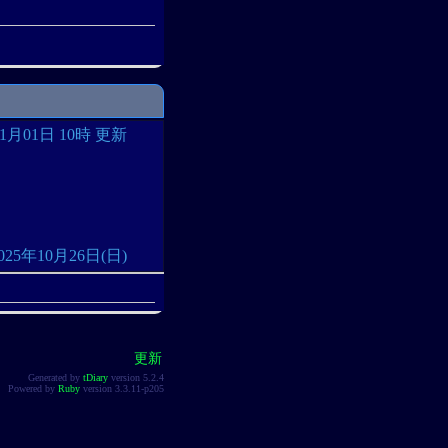
11月01日 10時 更新
: 2025年10月26日(日)
更新
Generated by
tDiary
version 5.2.4
Powered by
Ruby
version 3.3.11-p205