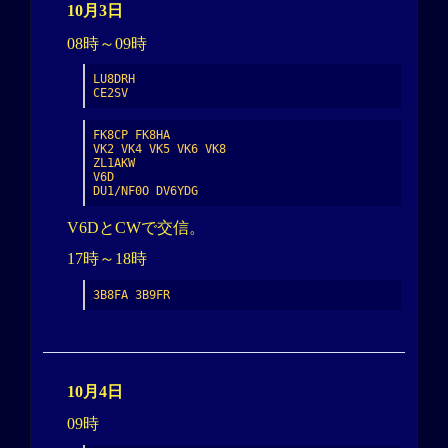
10月3日
08時～09時
LU8DRH

CE2SV
FK8CP FK8HA

VK2 VK4 VK5 VK6 VK8

ZL1AKW

V6D

DU1/NF0O DV6YDG
V6DとCWで交信。
17時～18時
3B8FA 3B9FR
10月4日
09時