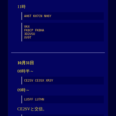
11時
AH6T KH7CN NH6Y
VK4

FK8CP FK8HA

3D2USU

XV9T
10月31日
08時半～
CE2SV CE3SX XR3Y
09時～
LU5FF LU7HN
CE2SVと交信。