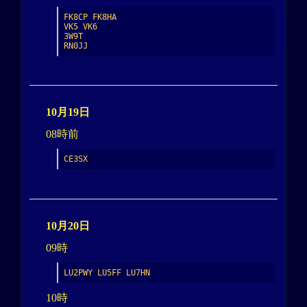
FK8CP FK8HA

VK5 VK6

3W9T

RN0JJ
10月19日
08時前
CE3SX
10月20日
09時
LU2PWY LU5FF LU7HN
10時