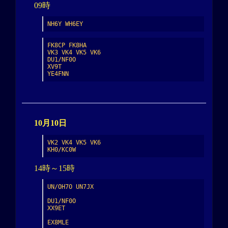
09時
NH6Y WH6EY
FK8CP FK8HA

VK3 VK4 VK5 VK6

DU1/NF0O

XV9T

YE4FNN
10月10日
VK2 VK4 VK5 VK6

KH0/KC0W
14時～15時
UN/OH7O UN7JX

DU1/NF0O

XX9ET

EX8MLE