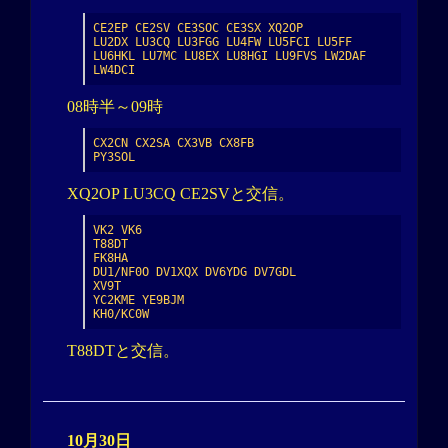
CE2EP CE2SV CE3SOC CE3SX XQ2OP

LU2DX LU3CQ LU3FGG LU4FW LU5FCI LU5FF 
LU6HKL LU7MC LU8EX LU8HGI LU9FVS LW2DAF 
LW4DCI
08時半～09時
CX2CN CX2SA CX3VB CX8FB

PY3SOL
XQ2OP LU3CQ CE2SVと交信。
VK2 VK6

T88DT

FK8HA

DU1/NF0O DV1XQX DV6YDG DV7GDL

XV9T

YC2KME YE9BJM

KH0/KC0W
T88DTと交信。
10月30日