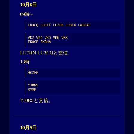
10月8日
09時～
LU3CQ LU5FF LU7HN LU8EX LW2DAF
VK2 VK4 VK5 VK6 VK8

FK8CP FK8HA
LU7HN LU3CQと交信。
13時
HC2FG
YJ0RS

XV9R
YJ0RSと交信。
10月9日