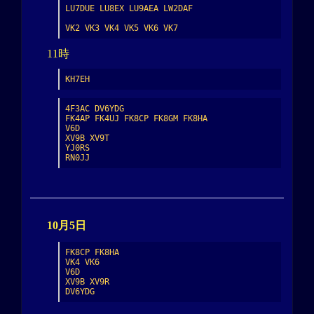
LU7DUE LU8EX LU9AEA LW2DAF

VK2 VK3 VK4 VK5 VK6 VK7
11時
KH7EH
4F3AC DV6YDG

FK4AP FK4UJ FK8CP FK8GM FK8HA

V6D

XV9B XV9T

YJ0RS

RN0JJ
10月5日
FK8CP FK8HA

VK4 VK6

V6D

XV9B XV9R

DV6YDG