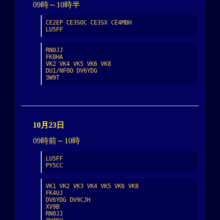
09時～10時半
CE2EP CE3SOC CE3SX CE4MBH

LU5FF
RN0JJ

FK8HA

VK2 VK4 VK5 VK6 VK8

DU1/NF0O DV6YDG

3W9T
10月23日
09時前～10時
LU5FF

PY5CC
VK1 VK2 VK3 VK4 VK5 VK6 VK8

FK4UJ

DV6YDG DV9CJH

XV9B

RN0JJ
