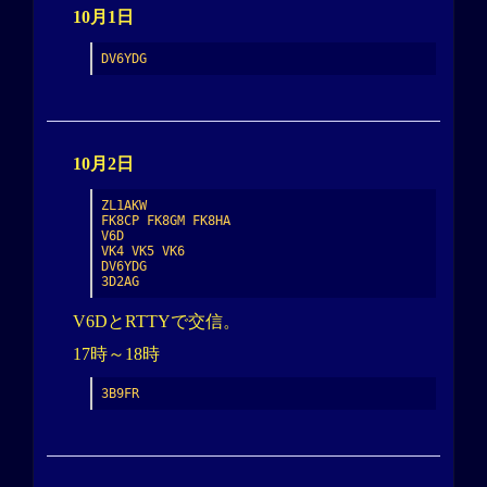
10月1日
DV6YDG
10月2日
ZL1AKW

FK8CP FK8GM FK8HA

V6D

VK4 VK5 VK6

DV6YDG

3D2AG
V6DとRTTYで交信。
17時～18時
3B9FR