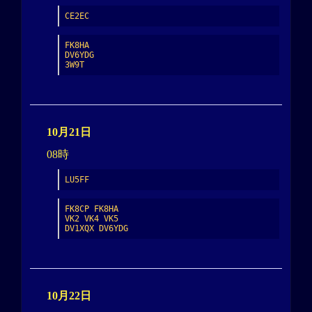
CE2EC
FK8HA

DV6YDG

3W9T
10月21日
08時
LU5FF
FK8CP FK8HA

VK2 VK4 VK5

DV1XQX DV6YDG
10月22日