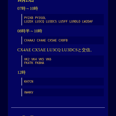
10月25日
07時～10時
PY2XB PY3SOL

LU2DX LU3CQ LU3DCS LU5FF LU9DLO LW2DAF
08時半～10時
CX4AAJ CX4AE CX5AE CX8FB
CX4AE CX5AE LU3CQ LU3DCSと交信。
VK2 VK4 VK5 VK6

FK4TK FK8HA
12時
KH7CN
XW4KV