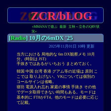
ZCR/bLOG
«MMANAで遊ぶ
最新
立秋～立冬のQRV状
況»
[
Radio
] 10月の6mDX '25
2025年11月01日 10時 更新
当方における 局地的な 6m DX観察メモ 10月
分。(時刻は JST)
手抜きではあるが いちおう まとめておく。
韓国 中国 台湾 香港 グアム等の近場は 原則 こ
こでは 取り上げない。VKについては個別の
コールサインは省略。
寝坊 電源入れ忘れ 家庭の事情 手抜き その他
でデータ取得できない時間もある。モードは
基本的に FT8かFT4。他のモードは必要に応じ
て記載。