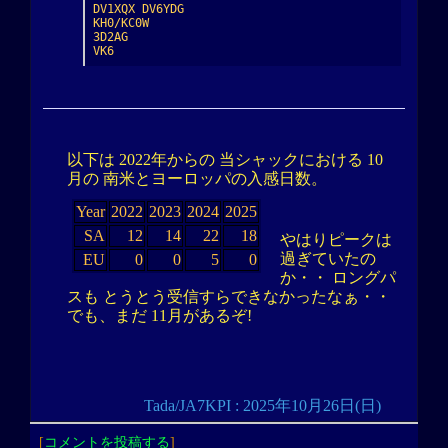
DV1XQX DV6YDG

KH0/KC0W

3D2AG

VK6
以下は 2022年からの 当シャックにおける 10
月の 南米とヨーロッパの入感日数。
Year
2022
2023
2024
2025
SA
12
14
22
18
やはりピークは
過ぎていたの
EU
0
0
5
0
か・・ ロングパ
スも とうとう受信すらできなかったなぁ・・
でも、まだ 11月があるぞ!
Tada/JA7KPI : 2025年10月26日(日)
[
コメントを投稿する
]