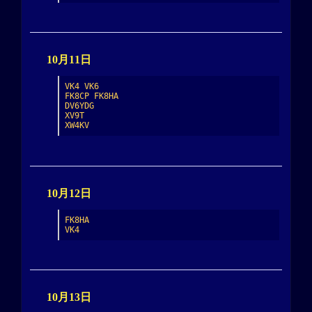
10月11日
VK4 VK6

FK8CP FK8HA

DV6YDG

XV9T

XW4KV
10月12日
FK8HA

VK4
10月13日