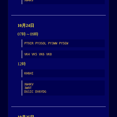
XW4KV
10月24日
07時～09時
PT9IR PY3SOL PY3WW PY5EW
VK4 VK5 VK6 VK8
12時
KH6HI
XW4KV

3W9T

DU1IC DV6YDG