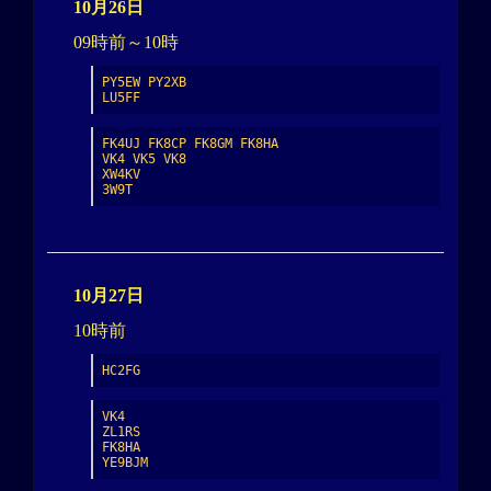
10月26日
09時前～10時
PY5EW PY2XB

LU5FF
FK4UJ FK8CP FK8GM FK8HA

VK4 VK5 VK8

XW4KV

3W9T
10月27日
10時前
HC2FG
VK4

ZL1RS

FK8HA

YE9BJM