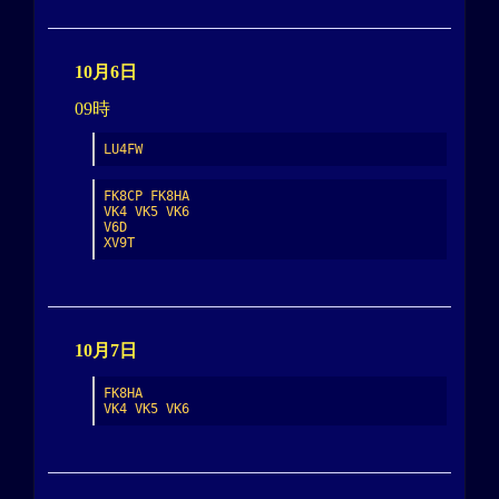
10月6日
09時
LU4FW
FK8CP FK8HA

VK4 VK5 VK6

V6D

XV9T
10月7日
FK8HA

VK4 VK5 VK6