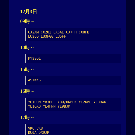
12月3日
09時～
CX2AM CX2UI CX5AE CX7FH CX8FB

LU3CQ LU3FGG LU5FF
10時～
PY3SOL
15時～
4S7KKG
16時～
YB1UUN YB3BBF YB9/ON6HX YC2KME YC3BWK 
YE1GXQ YE4FNN YE9BJM
17時～
VK6 VK8

DU0A DX9JP