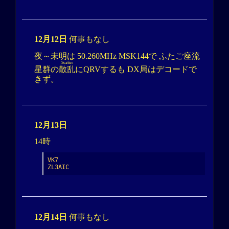
12月12日
何事もなし
夜～未明は 50.260MHz MSK144で ふたご座流
Scatter
星群の
散乱
にQRVするも DX局はデコードで
きず。
12月13日
14時
VK7

ZL3AIC
12月14日
何事もなし