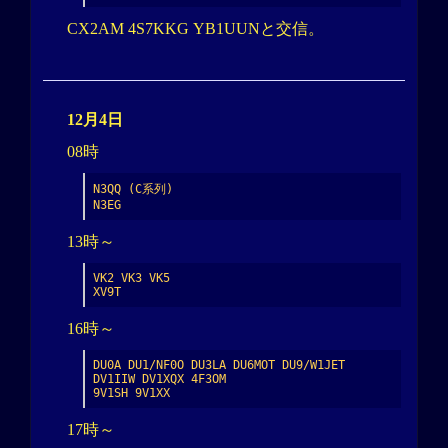
CX2AM 4S7KKG YB1UUNと交信。
12月4日
08時
N3QQ (C系列)

N3EG
13時～
VK2 VK3 VK5

XV9T
16時～
DU0A DU1/NF0O DU3LA DU6MOT DU9/W1JET 
DV1IIW DV1XQX 4F3OM

9V1SH 9V1XX
17時～