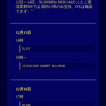
12日～14日、50.260MHz MSK144の ふたご座
流星群MSでは 国内13局のみ交信。DXは確認
*1
できず。
12月15日
14時
ZL3JT
16時～
JI1FGX/DU9 DU6MOT DU1/NF0O
12月16日
17時
4F3OM