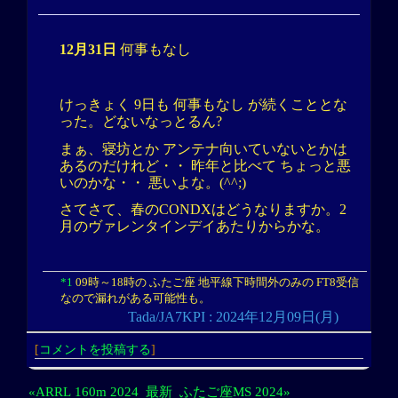
12月31日
何事もなし
けっきょく 9日も 何事もなし が続くこととな
った。どないなっとるん?
まぁ、寝坊とか アンテナ向いていないとかは
あるのだけれど・・ 昨年と比べて ちょっと悪
いのかな・・ 悪いよな。(^^;)
さてさて、春のCONDXはどうなりますか。2
月のヴァレンタインデイあたりからかな。
*1
09時～18時の ふたご座 地平線下時間外のみの FT8受信
なので漏れがある可能性も。
Tada/JA7KPI : 2024年12月09日(月)
[
コメントを投稿する
]
«ARRL 160m 2024
最新
ふたご座MS 2024»