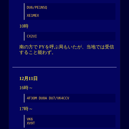
DU6/PE1NSQ

XE1MEX
10時
CX2UI
南の方で PYを呼ぶ局もいたが、当地では受信
すること能わず。
12月11日
16時～
4F3OM DU0A DU7/VK4CCV
17時～
VK6

XV9T