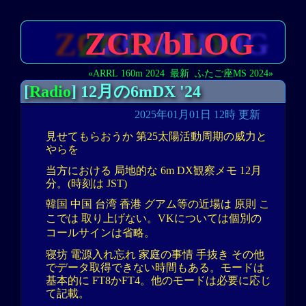
ZCR/bLOG
«ARRL 160m 2024
最新
ふたご座MS 2024»
[
Radio
] 12月の6mDX '24
2025年01月01日 12時 更新
見せてもらおうか 第25太陽活動周期の威力と
やらを
当方における 局地的な 6m DX観察メモ 12月
分。(時刻は JST)
韓国 中国 台湾 香港 グアム等の近場は 原則 こ
こでは 取り上げない。VKについては個別の
コールサインは省略。
寝坊 電源入れ忘れ 家庭の事情 手抜き その他
でデータ取得できない時間もある。モードは
基本的に FT8かFT4。他のモードは必要に応じ
て記載。