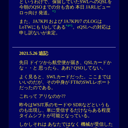
と いうわけで、保留していたSWLへのQSLを
今朝のQSOまでの分も含め 本日 JARLビュー
*3
ロゥ向け 発送。
また、JA7KPI および JA7KPI/7 のLOGは
*4
*5
LoTWにも Upしてある
。eQSLへの対応は
申し訳ないが未定。
2021.5.26 追記
:
先日 ドイツから航空便が届き、QSLカードか
な・・と 思ったら、あれ? QSOしてない。
よく見ると、SWLカードだった。ここまでは
いいのだが、その中身が FT8のSWLレポート
だったのである。
これって アリなのか??
昨今はWSJT系のモードや SDRなどというも
のも出現し、単に受信するだけならある程度
タイムシフトが可能となっている。
しかしそれは あなたではなく 機械が受信した