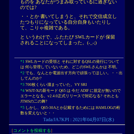
ものを あなたがつまみ取っているに過ぎない
のでは?
・・とか 書いてしまうと、それで交信成立し
たつもりになっている自分自身もいたりし
て、こりゃ複雑である。
と いうわけで、ふたたび SWLカードが 保留
されることになってしまった。(-_-;)
*1
SWLカードの受領と それに対するQSLの発行について
は 何ら管理していないため、どこのSWLさんかは 不明。
*2
でも、なんとか電波出す方向で頑張ってほしい。・・出
してんのか?
*3
700枚くらい溜まっていた。VY SRI
*4
WSJT-Xの新モード Q65 は 今だ ADIF に規定が無いので
エラーとなる。v2.4.0正式リリースで対応なる? それとも
JTMSの二の舞?
*5
しかし、Q65-30Aとか記載するためには HAMLOGの桁
数を変えないと・・
Tada/JA7KPI : 2021年04月07日(水)
[
コメントを投稿する
]