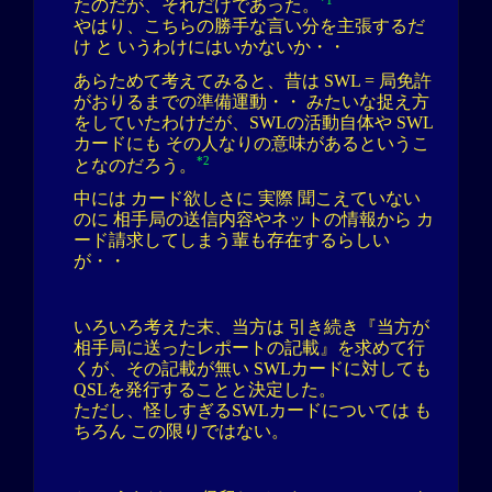
*1
たのだが、それだけであった。
やはり、こちらの勝手な言い分を主張するだ
け と いうわけにはいかないか・・
あらためて考えてみると、昔は SWL = 局免許
がおりるまでの準備運動・・ みたいな捉え方
をしていたわけだが、SWLの活動自体や SWL
カードにも その人なりの意味があるというこ
*2
となのだろう。
中には カード欲しさに 実際 聞こえていない
のに 相手局の送信内容やネットの情報から カ
ード請求してしまう輩も存在するらしい
が・・
いろいろ考えた末、当方は 引き続き『当方が
相手局に送ったレポートの記載』を求めて行
くが、その記載が無い SWLカードに対しても
QSLを発行することと決定した。
ただし、怪しすぎるSWLカードについては も
ちろん この限りではない。