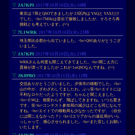
▽
JA7KPI
2017年10月10日(火) 18時
東京は 7局とQSOできましたが 23区内は YAQと YAXだけ
でした。<br>7MHzは昔出て惨敗しましたが、そろそろ再
挑戦とも考えています。(^^)
▽
7L1WRK
2017年10月10日(火) 21時
埼玉県比企郡から出ていました。<br>QSOありがとうござ
いました。
▽
JA7KPI
2017年10月10日(火) 21時
WRKさんも何度も聞こえてきてました。<br>聞こえ方に
貫禄が漂ってましたが これが 1stQSOなんですね。(^^)
▽
JK8PBO
2017年10月11日(水) 12時
交信ありがとうございました。夕張市の移動でした。<br>
山の中が、ざわざわしてましたわ。ぷっ笑<br>エイトには
不利なロケだったようですが、ちゃんと聞こえました。
<br>ＯＭは、相変わらず、飛ばしてきますね。いつも驚き
です。笑<br>コンテスト参加局の減少はどこも同じなんで
すね。<br>エイトでの移動局も少なかったですが、（自分
には聞こえなかった？）<br>2エリアからの遠征局がいら
っしゃって、感心させられました。<br>また宜しくお願い
いたします。