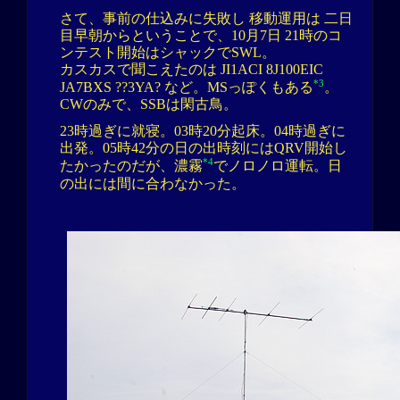
さて、事前の仕込みに失敗し 移動運用は 二日
目早朝からということで、10月7日 21時のコ
ンテスト開始はシャックでSWL。
カスカスで聞こえたのは JI1ACI 8J100EIC
*3
JA7BXS ??3YA? など。MSっぽくもある
。
CWのみで、SSBは閑古鳥。
23時過ぎに就寝。03時20分起床。04時過ぎに
出発。05時42分の日の出時刻にはQRV開始し
*4
たかったのだが、濃霧
でノロノロ運転。日
の出には間に合わなかった。