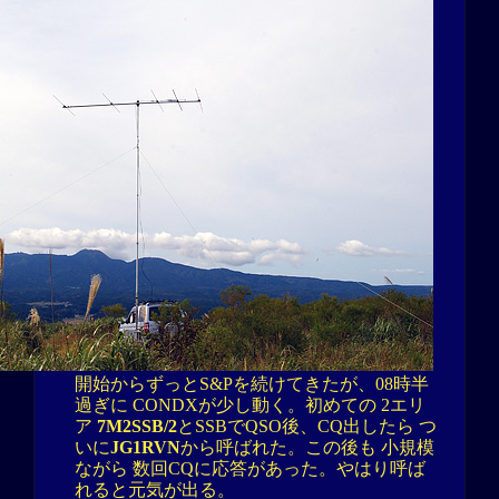
開始からずっとS&Pを続けてきたが、08時半
過ぎに CONDXが少し動く。初めての 2エリ
ア
7M2SSB/2
とSSBでQSO後、CQ出したら つ
いに
JG1RVN
から呼ばれた。この後も 小規模
ながら 数回CQに応答があった。やはり呼ば
れると元気が出る。