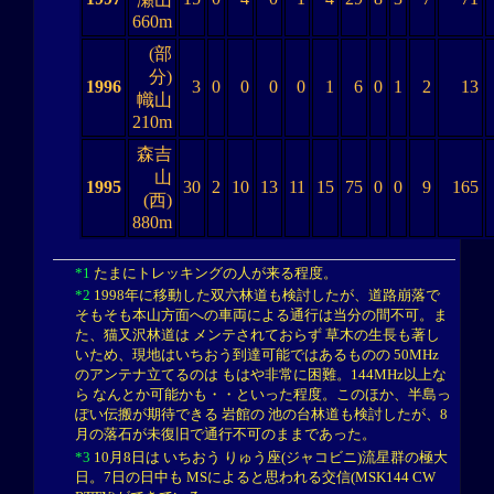
660m
(部
分)
1996
3
0
0
0
0
1
6
0
1
2
13
幟山
210m
森吉
山
1995
30
2
10
13
11
15
75
0
0
9
165
(西)
880m
*1
たまにトレッキングの人が来る程度。
*2
1998年に移動した双六林道も検討したが、道路崩落で
そもそも本山方面への車両による通行は当分の間不可。ま
た、猫又沢林道は メンテされておらず 草木の生長も著し
いため、現地はいちおう到達可能ではあるものの 50MHz
のアンテナ立てるのは もはや非常に困難。144MHz以上な
ら なんとか可能かも・・といった程度。このほか、半島っ
ぽい伝搬が期待できる 岩館の 池の台林道も検討したが、8
月の落石が未復旧で通行不可のままであった。
*3
10月8日は いちおう りゅう座(ジャコビニ)流星群の極大
日。7日の日中も MSによると思われる交信(MSK144 CW