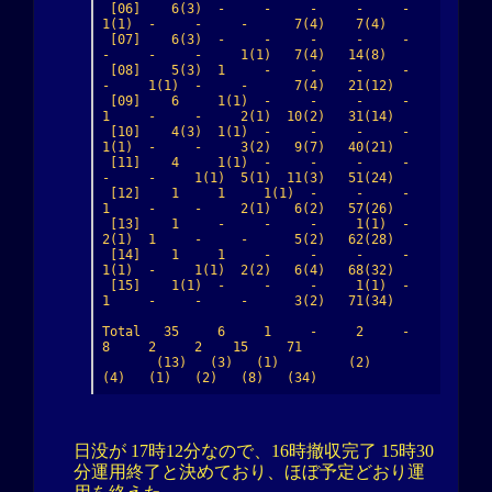
 [06]    6(3)  -     -     -     -     -     
1(1)  -     -     -      7(4)    7(4)

 [07]    6(3)  -     -     -     -     -     
-     -     -     1(1)   7(4)   14(8)

 [08]    5(3)  1     -     -     -     -     
-     1(1)  -     -      7(4)   21(12)

 [09]    6     1(1)  -     -     -     -     
1     -     -     2(1)  10(2)   31(14)

 [10]    4(3)  1(1)  -     -     -     -     
1(1)  -     -     3(2)   9(7)   40(21)

 [11]    4     1(1)  -     -     -     -     
-     -     1(1)  5(1)  11(3)   51(24)

 [12]    1     1     1(1)  -     -     -     
1     -     -     2(1)   6(2)   57(26)

 [13]    1     -     -     -     1(1)  -     
2(1)  1     -     -      5(2)   62(28)

 [14]    1     1     -     -     -     -     
1(1)  -     1(1)  2(2)   6(4)   68(32)

 [15]    1(1)  -     -     -     1(1)  -     
1     -     -     -      3(2)   71(34)

Total   35     6     1     -     2     -     
8     2     2    15     71

       (13)   (3)   (1)         (2)         
(4)   (1)   (2)   (8)   (34)
日没が 17時12分なので、16時撤収完了 15時30
分運用終了と決めており、ほぼ予定どおり運