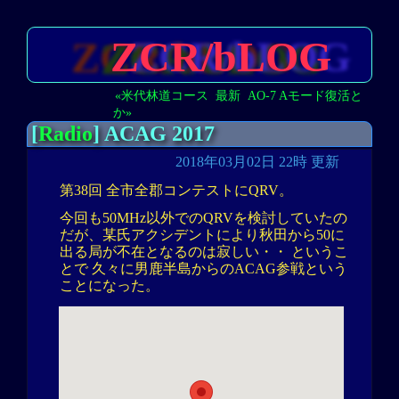
ZCR/bLOG
«米代林道コース
最新
AO-7 Aモード復活と
か»
[
Radio
] ACAG 2017
2018年03月02日 22時 更新
第38回 全市全郡コンテストにQRV。
今回も50MHz以外でのQRVを検討していたの
だが、某氏アクシデントにより秋田から50に
出る局が不在となるのは寂しい・・ というこ
とで 久々に男鹿半島からのACAG参戦という
ことになった。