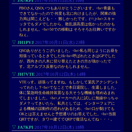
▽
JA7KPI
2017年10月11日(水) 18時
PBOさん QSOいつもありがとうございます。<br>青森も
できてなかったので 何度も北に向けましたが、関東の強
力局は聞こえども・・ 難しかったです。(^^;)<br>スキャ
ッタでもダメでしたから、散乱源高度は低かったのかも
しれません。<br>50での移動は そろそろお仕舞いですか
ねぇ。
▽
JH1PVJ
2017年10月11日(水) 23時
QSOありがとうございました。<br>私も同じようにお昼を
頬張っているときでしたHi<br>呼ばれたときはGPでした
が、西向きの八木に切り替えたときの方が強かったで
す。北アルプス反射なのかもしれません。
▽
JH7VTE
2017年10月12日(木) 14時
VTEっす。頑張ってますね。もしかして某氏アクシデント
ってわたし？<br>てなことで本日退院し、生還しました。
体に緊急時生命維持装置なる大そうな機械を埋め込まれ
てしまいました。<br>メーカーの人に試しに無線やっちゃ
ダメ？ってきいたら、私共としては、インターフェアに
よる機械の誤動作の恐れがあるため、<br>口が裂けても
OKとは言えませんと予想通りのお答えでした。<br>当面
QRTですが、タワー建ててQRPで復活なんてね・・・。
▽
JA7KPI
2017年10月12日(木) 18時