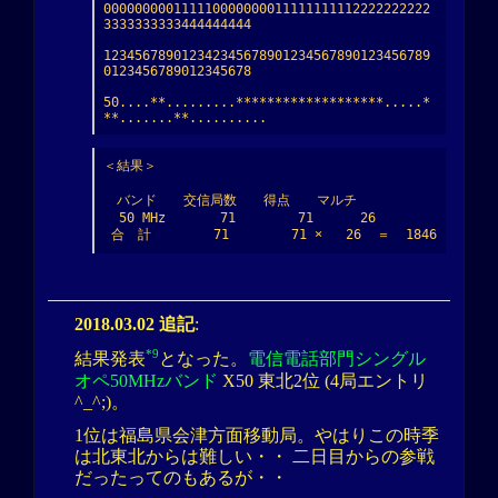
000000000111110000000011111111112222222222
3333333333444444444

123456789012342345678901234567890123456789
0123456789012345678

50....**.........*******************.....*
**.......**..........
＜結果＞

　バンド　　交信局数　　得点　　マルチ

  50 MHz       71        71      26

2018.03.02 追記
:
*9
結果発表
となった。
電信電話部門シングル
オペ50MHzバンド
X50 東北2位 (4局エントリ
^_^;)。
1位は福島県会津方面移動局。やはりこの時季
は北東北からは難しい・・ 二日目からの参戦
だったってのもあるが・・