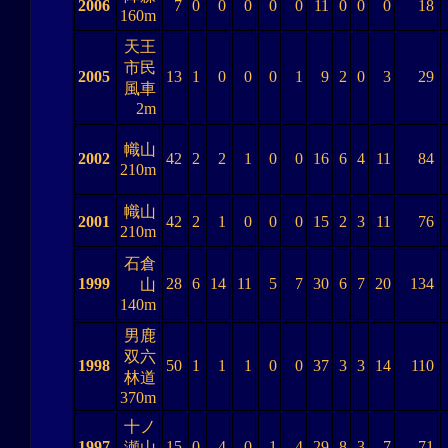
2006
7
0
0
0
0
0
11
0
0
0
18
160m
天王
市民
2005
13
1
0
0
0
1
9
2
0
3
29
風車
2m
幟山
2002
42
2
2
1
0
0
16
6
4
11
84
210m
幟山
2001
42
2
1
0
0
0
15
2
3
11
76
210m
石倉
1999
28
6
14
11
5
7
30
6
7
20
134
山
140m
男鹿
双六
1998
50
1
1
1
0
0
37
3
3
14
110
林道
370m
十ノ
1997
15
0
4
0
1
4
29
8
3
7
71
瀬山