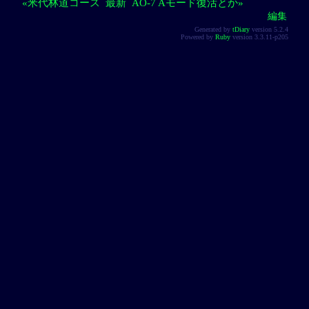
«米代林道コース
最新
AO-7 Aモード復活とか»
編集
Generated by
tDiary
version 5.2.4
Powered by
Ruby
version 3.3.11-p205