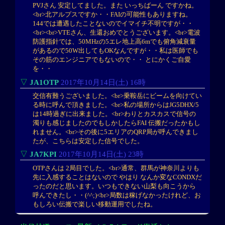
PVJさん 安定してました。また いっちばーん ですかね。
<br>北アルプスですか・・FAIの可能性もありますね。
144では遭遇したことないのでイマイチ不明ですが・・
<br><br>VTEさん、生還おめでとうございます。<br>電波
防護指針では、50MHzの5エレ地上高6mでも俯角減衰量
があるので50W出してもOKなんですが・・私は医師でも
その筋のエンジニアでもないので・・ とにかくご自愛
を・・
▽
JA1OTP
2017年10月14日(土) 16時
交信有難うございました。<br>乗鞍岳にビームを向けてい
る時に呼んで頂きました。<br>私の場所からはJG5DHX/5
は14時過ぎに出来ました。<br>わりとカスカスで信号の
濁りも感じましたのでもしかしたらFAI 伝搬だったかもし
れません。<br>その後に5エリアのQRP局が呼んできまし
たが、こちらは安定した信号でした。
▽
JA7KPI
2017年10月14日(土) 23時
OTPさんは 2局目でした。<br>通常、群馬が神奈川よりも
先に入感することはないので やはり なんか変なCONDXだ
ったのだと思います。いつもできない山梨も向こうから
呼んできたし・・(^^;)<br>局数は稼げなかったけれど、お
もしろい伝搬で楽しい移動運用でしたね。