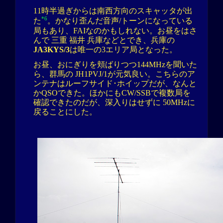
11時半過ぎからは南西方向のスキャッタが出
*6
た
。かなり歪んだ音声/トーンになっている
局もあり、FAIなのかもしれない。お昼をはさ
んで 三重 福井 兵庫などとでき、兵庫の
JA3KYS/3
は唯一の3エリア局となった。
お昼、おにぎりを頬ばりつつ144MHzを聞いた
ら、群馬の JH1PVJ/1が元気良い。こちらのア
ンテナはルーフサイド･ホイップだが、なんと
かQSOできた。ほかにもCW/SSBで複数局を
確認できたのだが、深入りはせずに 50MHzに
戻ることにした。