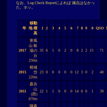
なお、Log Check Reportによれば 減点はなかっ
た。ホッ。
移動
年
地 標
1
2
3
4
5
6
7
8
9
0
QSO
高
寒風
山 板
2017
35
6
1
0
2
0
8
2
2
15
71
場の
台
250m
根城
2015
23
0
0
0
0
0
12
3
0
2
40
岱
220m
森吉
山
2011
22
1
1
0
0
0
14
0
0
1
39
(西)
870m
陣森