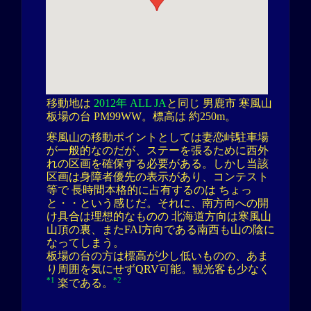
移動地は
2012年 ALL JA
と同じ 男鹿市 寒風山
板場の台 PM99WW。標高は 約250m。
寒風山の移動ポイントとしては妻恋峠駐車場
が一般的なのだが、ステーを張るために西外
れの区画を確保する必要がある。しかし当該
区画は身障者優先の表示があり、コンテスト
等で 長時間本格的に占有するのは ちょっ
と・・という感じだ。それに、南方向への開
け具合は理想的なものの 北海道方向は寒風山
山頂の裏、またFAI方向である南西も山の陰に
なってしまう。
板場の台の方は標高が少し低いものの、あま
り周囲を気にせずQRV可能。観光客も少なく
*1
*2
楽である。