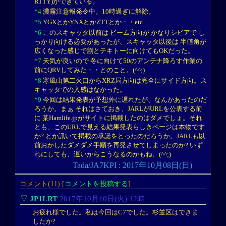
RTTY)ができている。
*4
濃霧注意報発令中。10時過ぎに解除。
*5
YGXとかYNXとかZTTとか・・etc.
*6
このスキャッタ以前は ビーム方向が かなりシビアで し
っかり向ける必要があったが、スキャッタ以後は 半値角が
広くなった感じで割とテキトーに向けてもOKだった。
*7
天気が良いので 冬に向けて50のアンテナ降ろす作業の
前にQRVしてみた・・とのこと。(^^;)
*8
寒風山第二火口からXRZ局方向は完全にサイド方向。ス
キャッタでの入感はなかった。
*9
今回は結果発表が予想外に遅れたが、なんかあったのだ
ろうか。まぁ それはさておき、JARLがURLを公表する前
に 某Hamlife.jpがサイトに掲載したのはダメでしょ。それ
とも、このURLで見える結果発表らしきページは本物です
か? とか訊いて掲載の承諾をとったのだろうか。JARLも以
前おかしたダメダメ手順を再発させてしまったのか? いず
れにしても、遅いからこうなるのかもね。(^^;)
Tada/JA7KPI : 2017年10月08日(日)
コメント(11) [
コメントを投稿する
]
▽
JP1LRT
2017年10月10日(火) 12時
お疲れ様でした。私は今回はC7でした。杉並区はできま
したか?