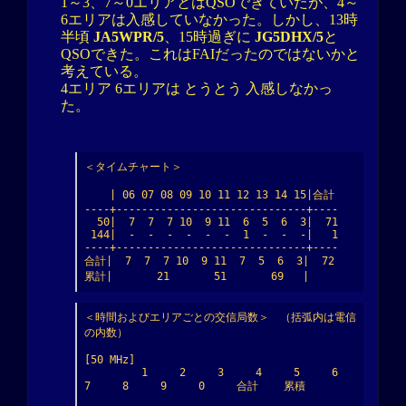
1～3、7～0エリアとはQSOできていたが、4～
6エリアは入感していなかった。しかし、13時
半頃
JA5WPR/5
、15時過ぎに
JG5DHX/5
と
QSOできた。これはFAIだったのではないかと
考えている。
4エリア 6エリアは とうとう 入感しなかっ
た。
＜タイムチャート＞

    | 06 07 08 09 10 11 12 13 14 15|合計

----+------------------------------+----

  50|  7  7  7 10  9 11  6  5  6  3|  71

 144|  -  -  -  -  -  -  1  -  -  -|   1

----+------------------------------+----

合計|  7  7  7 10  9 11  7  5  6  3|  72

累計|       21       51       69   |
＜時間およびエリアごとの交信局数＞　（括弧内は電信
の内数）

[50 MHz]

         1     2     3     4     5     6     
7     8     9     0     合計    累積
