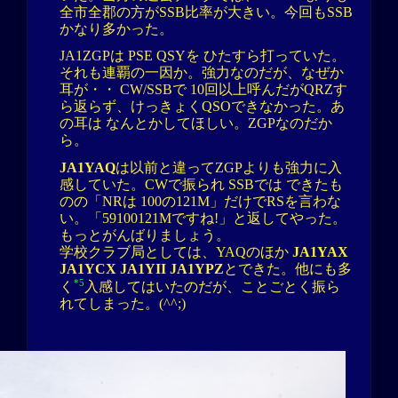
全市全郡の方がSSB比率が大きい。今回もSSB
かなり多かった。
JA1ZGPは PSE QSYを ひたすら打っていた。
それも連覇の一因か。強力なのだが、なぜか
耳が・・ CW/SSBで 10回以上呼んだがQRZす
ら返らず、けっきょくQSOできなかった。あ
の耳は なんとかしてほしい。ZGPなのだか
ら。
JA1YAQ
は以前と違ってZGPよりも強力に入
感していた。CWで振られ SSBでは できたも
のの「NRは 100の121M」だけでRSを言わな
い。「59100121Mですね!」と返してやった。
もっとがんばりましょう。
学校クラブ局としては、YAQのほか
JA1YAX
JA1YCX JA1YII JA1YPZ
とできた。他にも多
*5
く
入感してはいたのだが、ことごとく振ら
れてしまった。(^^;)