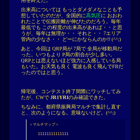
用を終えた。
出来高については もっとダメダメなことも予
想していたのだが、全国的に
高気圧
に おおわ
れたことで伝搬距離が伸びたのだろう。毎年
最低でも この程度の出来高があれば・・と思
うが、毎年は無理か・・ それと・・ 7エリア
管内の少なさ・・ どーにかならんのか!! (^^;)
あと、今回は QRP局が 7局で 全局が移動局だ
った。いつもより P局の割合が少し多い。
QRPとは思えないほど強力に入感している局
もいた。お天気も良く 電波も良く飛んでFBだ
ったのではと思う。
帰宅後、コンテスト終了間際にワッチしてみ
たが、CWで
JR1YRI
のみ確認できた。
ちなみに、都府県振興局マルチで集計し直す
と、次のようになる。意味ないけど。(^^;)
＜マルチマップ＞

    11111111111111
