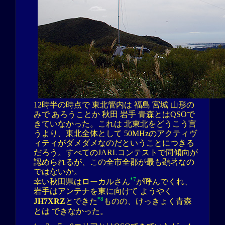
12時半の時点で 東北管内は 福島 宮城 山形の
みで あろうことか 秋田 岩手 青森とはQSOで
きていなかった。これは 北東北をどうこう言
うより、東北全体として 50MHzのアクティヴ
ィティがダメダメなのだということにつきる
だろう。すべてのJARLコンテストで同傾向が
認められるが、この全市全郡が最も顕著なの
ではないか。
*7
幸い秋田県はローカルさん
が呼んでくれ、
岩手はアンテナを東に向けて ようやく
*8
JH7XRZ
とできた
ものの、けっきょく青森
とは できなかった。