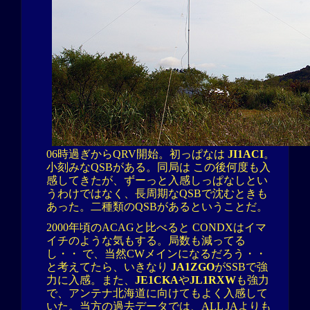
06時過ぎからQRV開始。初っぱなは
JI1ACI
。
小刻みなQSBがある。同局は この後何度も入
感してきたが、ずーっと入感しっぱなしとい
うわけではなく、長周期なQSBで沈むときも
あった。二種類のQSBがあるということだ。
2000年頃のACAGと比べると CONDXはイマ
イチのような気もする。局数も減ってる
し・・ で、当然CWメインになるだろう・・
と考えてたら、いきなり
JA1ZGO
がSSBで強
力に入感。また、
JE1CKA
や
JL1RXW
も強力
で、アンテナ北海道に向けてもよく入感して
いた。当方の過去データでは、ALL JAよりも