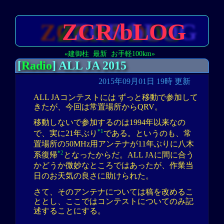
ZCR/bLOG
«建御柱
最新
お手軽100km»
[
Radio
] ALL JA 2015
2015年09月01日 19時 更新
ALL JAコンテストには ずっと移動で参加して
きたが、今回は常置場所からQRV。
移動しないで参加するのは1994年以来なの
*1
で、実に21年ぶり
である。というのも、常
置場所の50MHz用アンテナが11年ぶりに八木
*2
系復帰
となったからだ。ALL JAに間に合う
かどうか微妙なところではあったが、作業当
日のお天気の良さに助けられた。
さて、そのアンテナについては稿を改めるこ
ととし、ここではコンテストについてのみ記
述することにする。