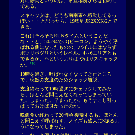
月に静岡というのは、常置場所からは初めて
である。
スキャッタは、どうも南南東へ移動してるっ
ぽい・・ と思ったら、19岐阜 JK2XXK/2とで
きる。
これはそろそろRUNタイムということだ
な・・と、50.294でCQビーコン。ようやく呼
ばれる側になったものの、パイルにはならず
ポツリポツリというレベル。4～6エリアとも
できるが、Esというよりは やはりスキャッタ
*10
か。
18時を過ぎ、呼ばれなくなってきたところ
で、晩飯の支度のためシャック離脱。
支度終わって19時過ぎにチェックしてみた
ら、ほとんど聞こえなくなってしまってい
た。しまった。早まったか。もうすこし引っ
ぱっておけば良かったのか。
晩飯食い終わって20時頃 復帰するも、ほとん
ど聞こえず呼ばれず。ノイズも盛大にS振るよ
うになってしまった。