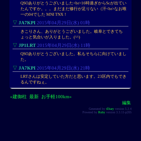
QSOありがとうございました<br>16時過ぎからScが出てい
たんですか。。。まだまだ修行が足りない（汗<br>なお唯
一の04でした MNI TNX！
▽
JA7KPI
2015年04月29日(水) 01時
きこりさん、ありがとうございました。岐阜とできてち
ょっと気合いが入りました。(^^)
▽
JP1LRT
2015年04月29日(水) 11時
QSOありがとうございました。私もそちらに向けていまし
た。
▽
JA7KPI
2015年04月29日(水) 21時
LRTさんは安定していた方だと思います。23区内でもでき
るんですねぇ。
«建御柱
最新
お手軽100km»
編集
Generated by
tDiary
version 5.2.4
Powered by
Ruby
version 3.3.11-p205