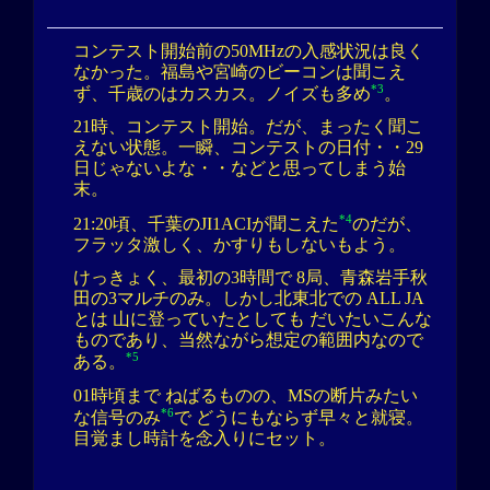
コンテスト開始前の50MHzの入感状況は良く
なかった。福島や宮崎のビーコンは聞こえ
*3
ず、千歳のはカスカス。ノイズも多め
。
21時、コンテスト開始。だが、まったく聞こ
えない状態。一瞬、コンテストの日付・・29
日じゃないよな・・などと思ってしまう始
末。
*4
21:20頃、千葉のJI1ACIが聞こえた
のだが、
フラッタ激しく、かすりもしないもよう。
けっきょく、最初の3時間で 8局、青森岩手秋
田の3マルチのみ。しかし北東北での ALL JA
とは 山に登っていたとしても だいたいこんな
ものであり、当然ながら想定の範囲内なので
*5
ある。
01時頃まで ねばるものの、MSの断片みたい
*6
な信号のみ
で どうにもならず早々と就寝。
目覚まし時計を念入りにセット。