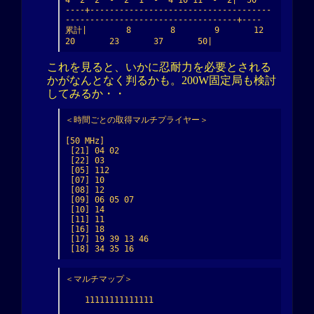
4  2  2  -  2  1  -  4 10 11  -  2|  50

----+-------------------------------------
-----------------------------------+----

累計|        8        8        9       12       
20       23       37       50|
これを見ると、いかに忍耐力を必要とされる
かがなんとなく判るかも。200W固定局も検討
してみるか・・
＜時間ごとの取得マルチプライヤー＞

[50 MHz]

 [21] 04 02

 [22] 03

 [05] 112

 [07] 10

 [08] 12

 [09] 06 05 07

 [10] 14

 [11] 11

 [16] 18

 [17] 19 39 13 46

 [18] 34 35 16
＜マルチマップ＞

    11111111111111
