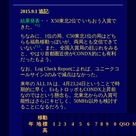
2015.9.1 追記
:
結果発表
・・ X50東北2位で いちおう入賞で
*12
きた。
ちなみに、1位の局、C50東北1位の局はどち
らも福島移動っぽいが、両局とも交信できて
*13
いない
。また、全国入賞局の顔ぶれをみる
と、やはり首都圏近傍がCONDX的にも有利
だったもよう。
なお、Log Check Reportによれば、ユニークコ
ールサイン2のみで減点はなかった。
来年の ALL JA は、4月23,24日ということで時
期的に早く、EsもトロッポもCONDX上昇前
なのではという懸念も。北東北からの入賞可
能性はさらにキビしく、50MHz以外も検討す
ることになるだろう。
移動
年
地 標
1
2
3
4
5
6
7
8
9
0
QSO
M
高