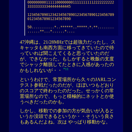
000000000111110000000011111111112222222222
333333333344444444445

123456789012342345678901234567890123456789
012345678901234567890

50...........*..******..*****.*.**........
......**...*......*....
47沖縄は、21/28MHzでは超強力だったし、ス
キャッタも南西方面に移ってきていたので待
っていれば聞こえてくると思っていたのだ
が、できなかった。もしかすると晩飯の支度
でシャック離脱してたときに入感があったの
*11
かもしれないが・・
というわけで、常置場所から久々のJARLコン
テスト参戦だったのだが、ほぼいつもどおり
のスコアで終わったのだった。せっかくの常
置場所なので、もっと積極的にネットとか使
うべきだったのかも。
しかし、移動での参加の方が気合いが入ると
いうか没頭できるというか・・そういう良さ
もあるんだよね。次は やっぱり移動かな。