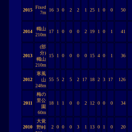
Fixed
2015
16
3
0
2
2
1
25
1
0
0
50
7m
幟山
2014
17
1
0
0
0
2
19
1
0
1
41
210m
(部
分)
2013
15
1
0
0
0
0
15
4
0
1
36
幟山
210m
寒風
2012
55
5
2
5
2
17
18
2
3
17
126
山
248m
梅の
里公
2011
18
1
1
0
0
2
12
0
0
0
34
園
60m
大覚
2010
2
0
0
0
3
1
13
0
1
0
20
野峠