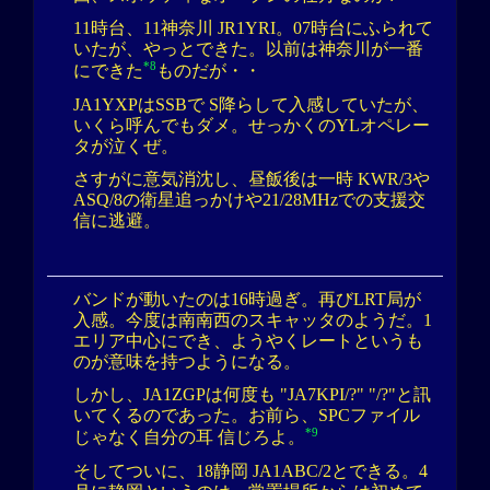
11時台、11神奈川 JR1YRI。07時台にふられて
いたが、やっとできた。以前は神奈川が一番
*8
にできた
ものだが・・
JA1YXPはSSBで S降らして入感していたが、
いくら呼んでもダメ。せっかくのYLオペレー
タが泣くぜ。
さすがに意気消沈し、昼飯後は一時 KWR/3や
ASQ/8の衛星追っかけや21/28MHzでの支援交
信に逃避。
バンドが動いたのは16時過ぎ。再びLRT局が
入感。今度は南南西のスキャッタのようだ。1
エリア中心にでき、ようやくレートというも
のが意味を持つようになる。
しかし、JA1ZGPは何度も "JA7KPI/?" "/?"と訊
いてくるのであった。お前ら、SPCファイル
*9
じゃなく自分の耳 信じろよ。
そしてついに、18静岡 JA1ABC/2とできる。4