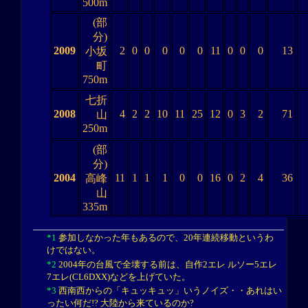
500m
(部
分)
2009
2
0
0
0
0
0
11
0
0
0
13
小坂
町
750m
七折
2008
4
2
2
10
11
25
12
0
3
2
71
山
250m
(部
分)
2004
11
1
1
1
0
0
16
0
2
4
36
高峰
山
335m
*1
参加しなかった年もあるので、20年連続移動というわ
けではない。
*2
2004年の台風で全壊する前は、自作2エレ ルソー5エレ
7エレ(CL6DXX)などを上げていた。
*3
西南西からの「キュッキュッ」いうノイズ・・あれはい
ったい何だ!? 大陸から来ているのか?