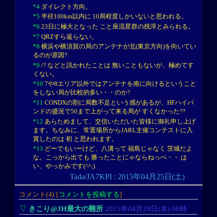
*4
ダイレクト方向。
*5
半径100km以内に 10局程度しかいないと思われる。
*6
23日に極大となった こと座流星群の残滓とみられる。
*7
QRZすら返らない。
*8
横浜や横須賀の局のアンテナが北(東京方向)を向いてい
るのが原因?
*9
/? などと訊かれたことは 無いこともないが、極めてす
くない。
*10
7や8エリア以外ではアンテナを南に向けるということ
をしない局が比較的多い・・のか?
*11
CONDXの割に局数不足という感があるが、HFハイバ
ンドの盛況で50まで上がって来る局が すくなかった??
*12
あらためまして、交信いただいた皆様に御礼申し上げ
ます。ちなみに、常置場所からJARL主催コンテストに入
賞したのは 初 と思われます。
*13
どーでもいーけど、八溝って 福島じゃなく 茨城だよ
な。こっから出ても 勝ったことにゃならねっぺ・・ は
い、やっかみです(^^;)
Tada/JA7KPI : 2015年04月25日(土)
コメント(4) [
コメントを投稿する
]
▽
きこり@JH最大の難所
2015年04月29日(水) 00時