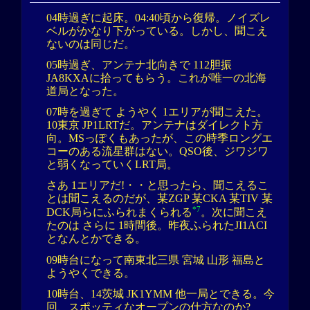
04時過ぎに起床。04:40頃から復帰。ノイズレ
ベルがかなり下がっている。しかし、聞こえ
ないのは同じだ。
05時過ぎ、アンテナ北向きで 112胆振
JA8KXAに拾ってもらう。これが唯一の北海
道局となった。
07時を過ぎて ようやく 1エリアが聞こえた。
10東京 JP1LRTだ。アンテナはダイレクト方
向。MSっぽくもあったが、この時季ロングエ
コーのある流星群はない。QSO後、ジワジワ
と弱くなっていくLRT局。
さあ 1エリアだ!・・と思ったら、聞こえるこ
とは聞こえるのだが、某ZGP 某CKA 某TIV 某
*7
DCK局らにふられまくられる
。次に聞こえ
たのは さらに 1時間後。昨夜ふられたJI1ACI
となんとかできる。
09時台になって南東北三県 宮城 山形 福島と
ようやくできる。
10時台、14茨城 JK1YMM 他一局とできる。今
回、スポッティなオープンの仕方なのか?