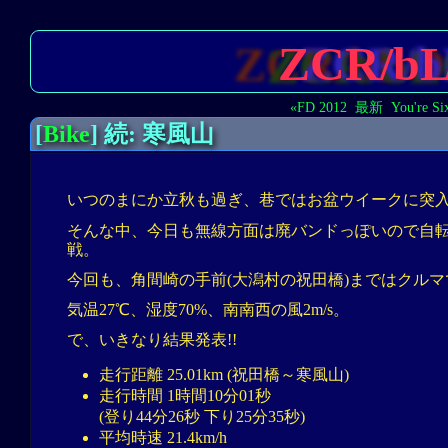
ZCR/b
«FD 2012
最新
You're Si
[
Bike
] 続: 寒風山
いつのまにか立秋も過ぎ、巷ではお盆ウイークに突
そんな中、今日も無線方面は廃バンドっぽいので自
戦。
今回も、角間崎の手前(大潟村の祝田橋)まではクル
気温27℃、湿度70%、南南西の風2m/s。
で、いきなり結果発表!!
走行距離 25.01km (祝田橋～寒風山)
走行時間 1時間10分01秒
(登り44分26秒 下り25分35秒)
平均時速 21.4km/h