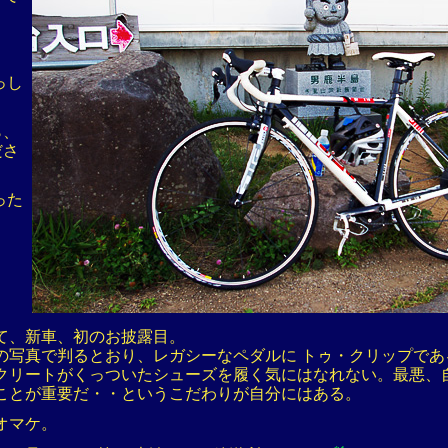
っし
ら、
ださ
った
て、新車、初のお披露目。
の写真で判るとおり、レガシーなペダルに トゥ・クリップであ
クリートがくっついたシューズを履く気にはなれない。最悪、
ことが重要だ・・というこだわりが自分にはある。
オマケ。