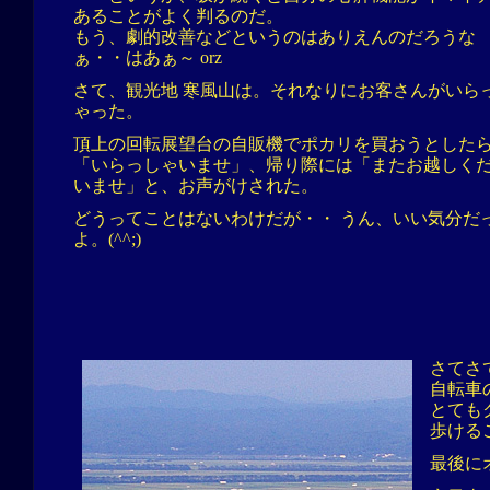
あることがよく判るのだ。
もう、劇的改善などというのはありえんのだろうな
ぁ・・はあぁ～ orz
さて、観光地 寒風山は。それなりにお客さんがいら
ゃった。
頂上の回転展望台の自販機でポカリを買おうとした
「いらっしゃいませ」、帰り際には「またお越しく
いませ」と、お声がけされた。
どうってことはないわけだが・・ うん、いい気分だ
よ。(^^;)
さてさ
自転車
とても
歩ける
最後に