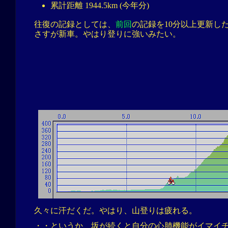
累計距離 1944.5km (今年分)
往復の記録としては、
前回
の記録を10分以上更新し
さすが新車。やはり登りに強いみたい。
久々に汗だくだ。やはり、山登りは疲れる。
・・というか、坂が続くと自分の心肺機能がイマイ