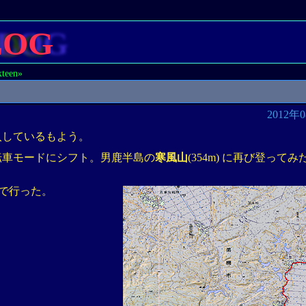
LOG
xteen»
2012年
入しているもよう。
転車モードにシフト。男鹿半島の
寒風山
(354m) に再び登って
マで行った。