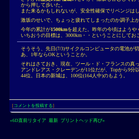
から押して歩いた。
また来るかもしれないが、安全性確保でリベンジはし
激坂のせいで、ちょっと疲れてしまったのか調子上
今年の累計が
1500km
を超えた。昨年の今頃はようやく
いちおうの目標は、3000km・・ということにしてお
そうそう、先日(7/3)サイクルコンピュータの電池が
あ、1年ならOKということか。
それはさておき、現在、ツール・ド・フランスの真
アンドレアス・クレーデンが11位だが、Topから9
44位。日本の新城は、100位(164人中)のもよう。
[
コメントを投稿する
]
«6D直前リタイア
最新
プリントヘッド再び»