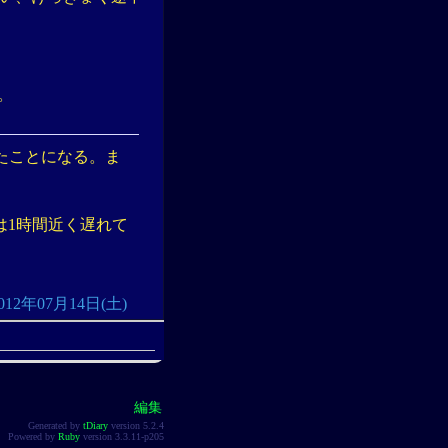
。
ったことになる。ま
は1時間近く遅れて
: 2012年07月14日(土)
編集
Generated by
tDiary
version 5.2.4
Powered by
Ruby
version 3.3.11-p205