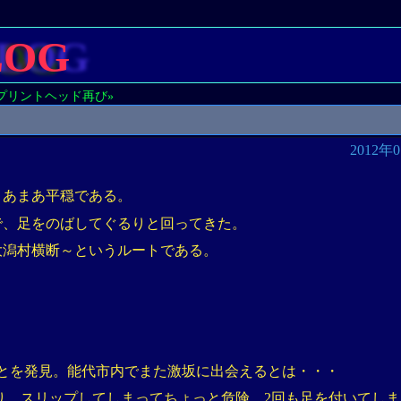
LOG
プリントヘッド再び»
2012年
まあまあ平穏である。
で、足をのばしてぐるりと回ってきた。
大潟村横断～というルートである。
とを発見。能代市内でまた激坂に出会えるとは・・・
り、スリップしてしまってちょっと危険。2回も足を付いてし