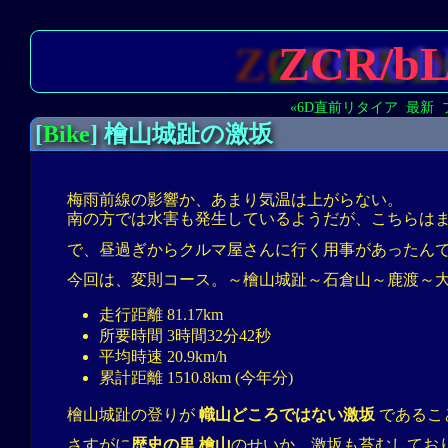
ZCR/b
«6D直前リタイア
最新
[
Bike
] 檜山城趾の激坂
梅雨前線の影響か、あまり気温は上がらない。
南の方では水害も発生しているようだが、こちらは
で、昼過ぎからクルマ屋さんに行く用事があったん
今回は、変則コース。～檜山城趾～石倉山～鹿渡～
走行距離 81.17km
所要時間 3時間32分42秒
平均時速 20.9km/h
累計距離 1510.8km (今年分)
檜山城趾の登りが
幟山どころではない激坂
であるこ
さすがに
歴史の里 檜山
のせいか、激坂も苔むしてお