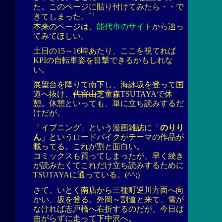
た。このページに貼り付けてみたら・・で
*1
きてしまった。
本来のページは、
能代市のサイト
から辿っ
てみてほしい。
土日の15～16時あたり、ここを視てれば
KPIの自転車姿を目撃できるかもしれな
い。
展望台を降りて南下し、海詠坂を登って国
道へ抜け、
代官山
芝童森TSUTAYAで休
憩。休憩といっても、単に立ち読みするだ
けだが。
「イブニング」という漫画雑誌に「
のりり
ん
」というロードバイクがテーマの作品が
載ってる。これが割と面白い。
コミックスも買ってしまったが、早く続き
が読みたくてこれだけ立ち読みするために
TSUTAYAに通っている。(^^;)
さて、いとく南店から三種町逆川方面へ向
かい、坂を登る。外岡～割道と来て、雪が
なければ志戸橋へ右折するのだが、今日は
曲がらずに走って下中沢へ。