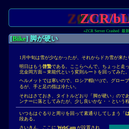
ZCR/b
«ZCR Server Crashed
最
[
Bike
] 脚が硬い
1月中旬は雪が少なかったが、それからドカ雪が来た
明日はもう
啓蟄
である。ここらへんで、ちょっと走
北金岡方面～東能代という変則ルートを回ってみた
ヘルメットでは寒いので、ロシア帽(^^;)で。グロ
るが、手と足の指は冷たい。
それはさておき、タイトルどおり「脚が硬い」ので
ンナーに落としてみたが、少し良いかな・・という
いつもはぐるりと周りを回って素通りしてしまう「
段ある。
さいきん、ここに
WebCam
が設置され