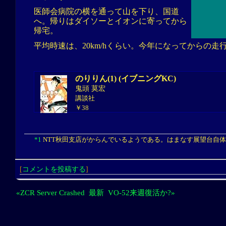
医師会病院の横を通って山を下り、国道
へ。帰りはダイソーとイオンに寄ってから
帰宅。
平均時速は、20km/hくらい。今年になってからの走行
のりりん(1) (イブニングKC)
鬼頭 莫宏
講談社
￥38
*1
NTT秋田支店がからんでいるようである。はまなす展望台自
[
コメントを投稿する
]
«ZCR Server Crashed
最新
VO-52来週復活か?»