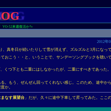
LOG
新
VO-52来週復活か?»
2012年
り、真冬日が続いたりして雪が消えず、ズルズルと3月になっ
っておこう・・と、いうことで、サンデーソングブックを聴い
。
ーブ、くつ下とも二重にはしなかったが、二重にすべきであった
ある。もう、ぜんぜん回ってくれない感じ。このため、途中か
程度か。
はまなす展望台
」だが、久々に途中下車して昇ってみた。ここの