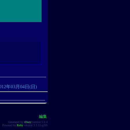
: 2012年03月04日(日)
編集
Generated by
tDiary
version 5.2.4
Powered by
Ruby
version 3.3.11-p205