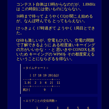
コンテスト自体は13時からなのだが、1.8MHz
は この時刻には使いものにならない。
16時まで待って ようやくCQが聞こえ始める
が、なんぼ呼んでも とってもらえない。
けっきょく 17時過ぎて ようやく 1局目とでき
た。
QSBも激しいが、空電もひどい。空電の間隙
で了解できるように ある程度速いキーイング
の方がいいかな・・と 思いきや CONDXも悪
いため キーイングの WPMを その都度変える
ということにならざるを得ない。
＜タイムチャート＞

    | 17 18 19 20|合計

----+------------+----

 1.9|  2  3  4  2|  11

----+------------+----

累計|        9   |
＜エリアごとの交信局数＞

        1     2     3     4     5     6     