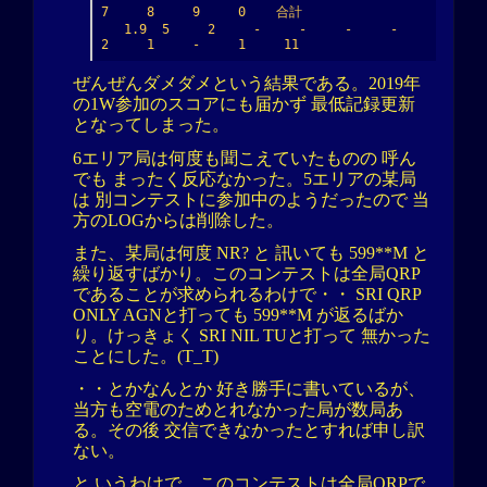
7     8     9     0    合計

   1.9  5     2     -     -     -     -     
2     1     -     1     11
ぜんぜんダメダメという結果である。2019年
の1W参加のスコアにも届かず 最低記録更新
となってしまった。
6エリア局は何度も聞こえていたものの 呼ん
でも まったく反応なかった。5エリアの某局
は 別コンテストに参加中のようだったので 当
方のLOGからは削除した。
また、某局は何度 NR? と 訊いても 599**M と
繰り返すばかり。このコンテストは全局QRP
であることが求められるわけで・・ SRI QRP
ONLY AGNと打っても 599**M が返るばか
り。けっきょく SRI NIL TUと打って 無かった
ことにした。(T_T)
・・とかなんとか 好き勝手に書いているが、
当方も空電のためとれなかった局が数局あ
る。その後 交信できなかったとすれば申し訳
ない。
と いうわけで、このコンテストは全局QRPで