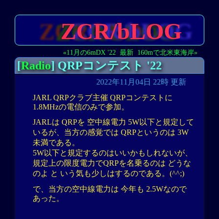
ZCR/bLOG
«11月の6mDX '22
最新
160mで北米東海岸»
[
Radio
] QRPコンテスト '22
2022年11月04日 22時 更新
JARL QRPクラブ主催 QRPコンテストに
1.8MHzの電信のみで参加。
JARLは QRPを 空中線電力 5W以下と規定して
いるが、当方の感覚では QRPというのは 3W
未満である。
5W以下と規定するのはいいかもしれないが、
規定上の限度電力でQRPを名乗るのは どうな
のよ と いう気も少しはするのである。(^^;)
で、当方の空中線電力は 今年も 2.5Wなので
あった。