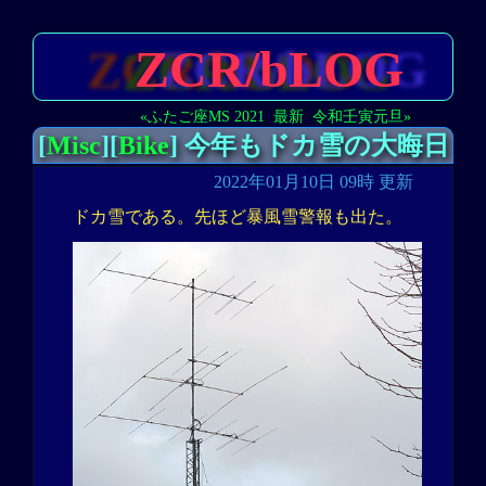
ZCR/bLOG
«ふたご座MS 2021
最新
令和壬寅元旦»
[
Misc
][
Bike
] 今年もドカ雪の大晦日
2022年01月10日 09時 更新
ドカ雪である。先ほど暴風雪警報も出た。