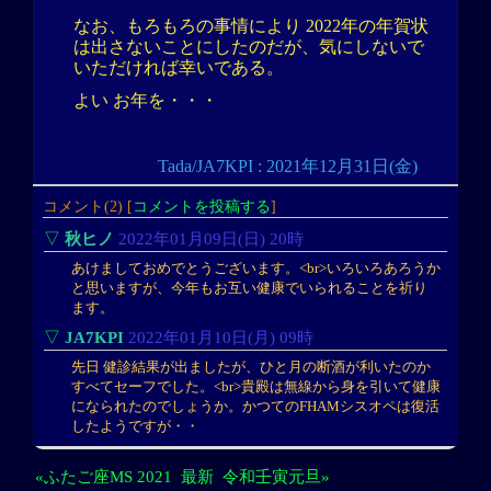
なお、もろもろの事情により 2022年の年賀状
は出さないことにしたのだが、気にしないで
いただければ幸いである。
よい お年を・・・
Tada/JA7KPI : 2021年12月31日(金)
コメント(2) [
コメントを投稿する
]
▽
秋ヒノ
2022年01月09日(日) 20時
あけましておめでとうございます。<br>いろいろあろうか
と思いますが、今年もお互い健康でいられることを祈り
ます。
▽
JA7KPI
2022年01月10日(月) 09時
先日 健診結果が出ましたが、ひと月の断酒が利いたのか
すべてセーフでした。<br>貴殿は無線から身を引いて健康
になられたのでしょうか。かつてのFHAMシスオペは復活
したようですが・・
«ふたご座MS 2021
最新
令和壬寅元旦»