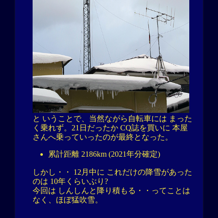
と いうことで、当然ながら自転車には まった
く乗れず。21日だったか CQ誌を買いに 本屋
さんへ乗っていったのが最終となった。
累計距離 2186km (2021年分確定)
しかし・・ 12月中に これだけの降雪があった
のは 10年くらいぶり?
今回は しんしんと降り積もる・・ってことは
なく、ほぼ猛吹雪。