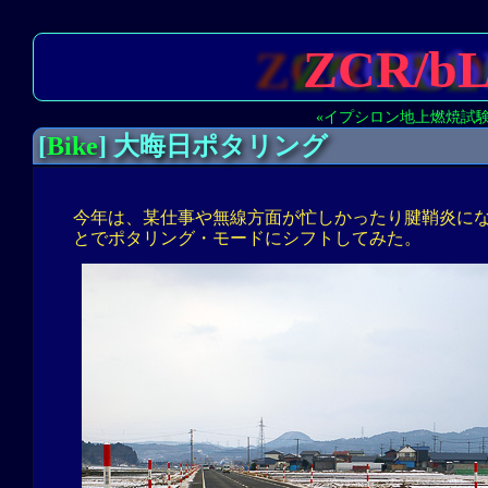
ZCR/b
«イプシロン地上燃焼試
[
Bike
] 大晦日ポタリング
今年は、某仕事や無線方面が忙しかったり腱鞘炎に
とでポタリング・モードにシフトしてみた。