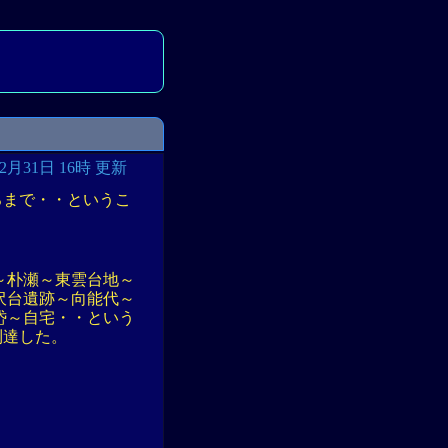
12月31日 16時 更新
ろまで・・というこ
。
～朴瀬～東雲台地～
沢台遺跡～向能代～
岱～自宅・・という
に到達した。