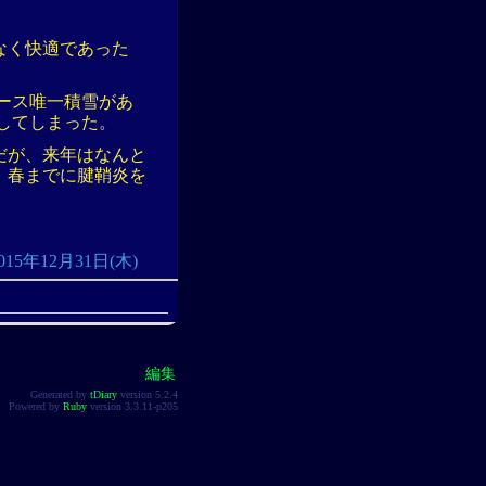
なく快適であった
ース唯一積雪があ
してしまった。
だが、来年はなんと
、春までに腱鞘炎を
: 2015年12月31日(木)
編集
Generated by
tDiary
version 5.2.4
Powered by
Ruby
version 3.3.11-p205