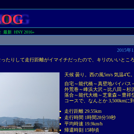
LOG
験
最新
HNY 2016»
2015年
なったりして走行距離がイマイチだったので、キリのいいとこ
天候 曇り。西の風5m/s 気温4℃
自宅～能代橋～真壁地バイパス
外荒巻～峰浜大沢～比八田～杉
落合～能代大橋～芝童森～豊祥
コースで、なんとか 3,500km
走行距離 29.55km
走行時間 1時間28分59秒
平均時速 19.9km/h
帰還時刻 15時頃