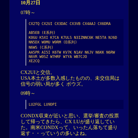
10月27日
07時～
CX2TQ CX2UI CX3DAC CX3VB CX4AAJ CX6DRA

AB5EB (E系列)

K0GU K5XI K7CA K7ULS N3IZNNC6K NE5TA NJ6D 
NN5DX W0MU W9RM (D系列)

N6WS (C系列)

AA5PR AI5I K6TW KV7K N1AV N6JV N6KK N6RW 
N6VR W0SZ W7HRF W7YA WB7CJO

XE2CQ
CX2UIと交信。
USA本土が多数入感したものの、未交信局は
信号の弱い局が多く ボウズ。
09時～
LU2FGL LU9DPI
CONDX収束が近いと思い、選挙/審査の投票
して帰ってきたら、CX LUが盛り返してい
た。南米CONDXって、いったん落ちて盛り
返す・・っていうの多いよね。