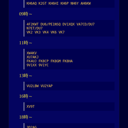
KH6AQ K2GT KH6HI KH6P NH6Y AH6KW
09時～
4F2KWT DU6/PE1NSQ DV1XQX VA7CD/DU7 
N7ET/DU7

VK2 VK3 VK4 VK6 VK7
11時～
XW4KV

XU7AKJ

FK4UJ FK8CP FK8GM FK8HA

9V1XX 9V1YC
13時～
VU2LBW VU2YAP
16時～
XV9T
18時～
3D2AG
