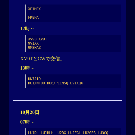
XE1MEX

FK8HA
12時～
XV9B XV9T

9V1XX

9M8HAZ
XV9TとCWで交信。
13時～
UN7JID

DU1/NF0O DU6/PE1NSQ DV1XQX
10月20日
07時～
LU1DL LU1HLH LU2DX LU2FGL LU2GPB LU3CQ 