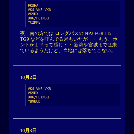
FK8HA

VK4 VK5 VK6

VK9DX

DU6/PE1NSQ

YC2KME
夜、南の方では ロングパスの NP2 FG8 TI5
TG9 などを呼んでる局もいたが・・ もう、ホ
ントかよ!? って感じ・・ 新潟や宮城までは来
ているようだけど、当地には落ちてこない。
10月2日
VK4 VK6 VK8

VK9DX

DU6/PE1NSQ

YB9BUD
10月3日