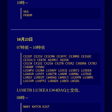
10時～
VK4

FK8GM
10月23日
07時前～10時頃
CE2EP CE2SV CE3CMH CE3FFC CE3MRO CE3SOC 
CE3SX/2 CE6TK XQ3MCC XQ3SK

CX1CW CX1UI CX2SA CX2TN CX5RZ CX6DRA CX7BJ 
CX8ABF CX9AU

LU1WFU LU2BA LU3AHY LU3CQ LU3DCS LU3EEA 
LU4ASR LU5FF LU6ETB LU6HR LU6MAL LU7DUE 
LU8EX LU9DZP LW4DAQ LW4DCI LU2DPW LU3BMS 
LU3JVR LU4FPZ LU8ADX LU8EX LW1DG
LU6ETB LU3EEA LW4DAQと交信。
08時～
NH6Y KH7CN K2GT
