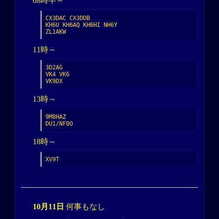
08時半～
CX3DAC CX3DDB

KH6U KH6AQ KH6HI NH6Y

ZL1AKW
11時～
3D2AG

VK4 VK6

VK9DX
13時～
9M8HAZ

DU1/NF0O
18時～
XV9T
10月11日
何事もなし