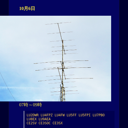
10月6日
07時～09時
LU2DWR LU4FPZ LU4FW LU5FF LU5FPI LU7PBO 
LU8EX LU9AEA

CE2SV CE3SOC CE3SX
