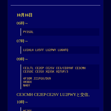
10月16日
06時～
PY3SOL
07時～
LU1HLH LU5FF LU2PWY LU6HFQ
09時～
CE1LTL CE2EP CE2SV CE3/CE0YHF CE3CMH 
CE3SOC CE3SX XQ3SK XQ7UP/3

4F3OM JI1FGX/DU9

VK9DX

NH6Y
CE3CMH CE2EP CE2SV LU2PWYと交信。
10時～