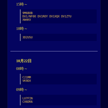
15時～
9M6BOB

DU1/NF0O DV1ROY DV1XQX DV1ZTU

XW4KV
18時～
3D2USU
10月22日
08時～
C21MM

VK9DX
09時～
LU7FIN

CX6DRA