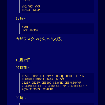
HC2FG

VK2 VK4 VK5

FK4UJ FK8CP
12時～
XV9T

UN3G UN3GX
カザフスタンは久々の入感。
10月17日
07時前～
LU5FF LU8MIL LU2PWY LU3CQ LU6HFQ LU7HN 
LU8ENU LU8EX LU9AEA LW4DCI

CE2EP CE2SV CE3SOC CE3VBK CE3/CE0YHF 
CE3CMH CE3FFC CE3MRO CE3TMM CE4MBH CE6TK 
XQ3MCC XQ3SK XQ4KTM
08時～