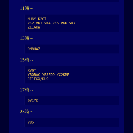
11時～
NH6Y K2GT

VK2 VK3 VK4 VK5 VK6 VK7

ZL1AKW
13時～
9M8HAZ
15時～
XV9T

YB0BAC YB3EDD YC2KME

JI1FGX/DU9
17時～
9V1YC
23時～
V85T