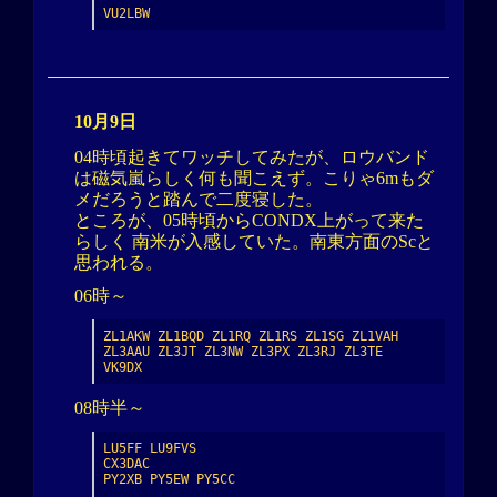
VU2LBW
10月9日
04時頃起きてワッチしてみたが、ロウバンド
は磁気嵐らしく何も聞こえず。こりゃ6mもダ
メだろうと踏んで二度寝した。
ところが、05時頃からCONDX上がって来た
らしく 南米が入感していた。南東方面のScと
思われる。
06時～
ZL1AKW ZL1BQD ZL1RQ ZL1RS ZL1SG ZL1VAH 
ZL3AAU ZL3JT ZL3NW ZL3PX ZL3RJ ZL3TE

VK9DX
08時半～
LU5FF LU9FVS

CX3DAC

PY2XB PY5EW PY5CC
