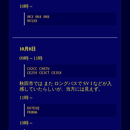
10時～
VK3 VK4 VK6

9V1XX
10月8日
09時～11時
CX2CC CX6TU

CE2SV CE3CT CE3SX
秋田市では また ロングパスで SV I などが入
感していたらしいが、当方には見えず。
11時～
DV7EVQ

FK8HA
19時～