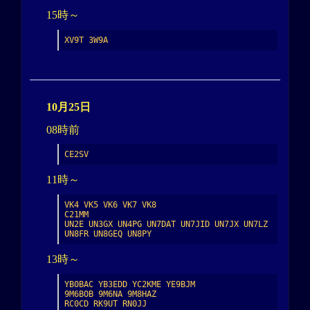
15時～
XV9T 3W9A
10月25日
08時前
CE2SV
11時～
VK4 VK5 VK6 VK7 VK8

C21MM

UN2E UN3GX UN4PG UN7DAT UN7JID UN7JX UN7LZ 
UN8FR UN8GEQ UN8PY
13時～
YB0BAC YB3EDD YC2KME YE9BJM

9M6BOB 9M6NA 9M8HAZ

RC0CD RK9UT RN0JJ
