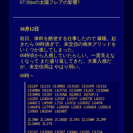
07:30jstの太陽フレアの影響?
10月12日
前日、体幹を酷使する仕事したので 爆睡。起
きたら 08時過ぎで、未交信の南米グリッドを
いくつか逃してしまった。
06時頃から入感していたらしい。一度見えな
くなって また盛り返してきた。大量入感だ
が、未交信局は やはり弱い。
08時～
CE2EP CE2SV CE3MRO CE3SOC CE3SPR CE3SX 
CE4MBH XQ3SK CA3TSK CE2DMR CE2EC CE3DWB 
CE3MRO CE3RY CE3VNA XQ3MCC XQ7UP/3

LU2DX LU4DCW LU5DF LU5FF LU6ETB LW1DJ 
LW4DCI LW5HR L71D LU3CQ LU3DXZ LU4FW 
LU6HFQ LU7PBO LU8DRH LU8EX LU9AEA LU9DLO 
LU9DO LW2DAF LW2HBT

ZL3NW ZL1AKW ZL1BQD ZL1RS ZL1SWW ZL2MF 
ZL2WHO ZL3TE

CX1UI CX3DDO CX5RZ CX9AU CX2OS CX2SA 