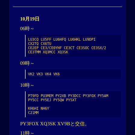
10月19日
06時～
LU3CQ LU5FF LU6HFQ LU6HKL LU9DPI

CX2TQ CX6TU

CE2EP CE3/CE0YHF CE3CT CE3SOC CE3SX/2 
CE3TMM XQ3MCC XQ3SK
09時～
VK2 VK3 VK4 VK6
10時～
PT9FD PU3MEM PY2XB PY3DCC PY3FOX PY5AM 
PY5CC PY5EJ PY5QW PY5XT

KH6HI NH6Y

C21MM
PY3FOX XQ3SK XV9Bと交信。
11時～