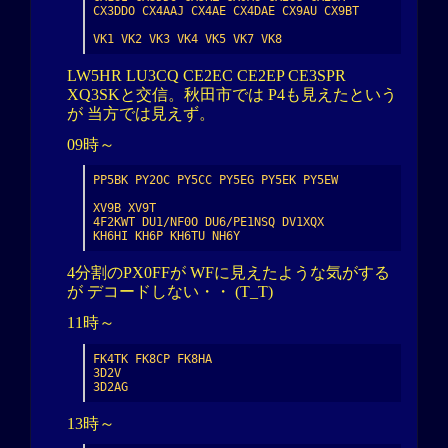
CX3DDO CX4AAJ CX4AE CX4DAE CX9AU CX9BT

VK1 VK2 VK3 VK4 VK5 VK7 VK8
LW5HR LU3CQ CE2EC CE2EP CE3SPR
XQ3SKと交信。秋田市では P4も見えたという
が 当方では見えず。
09時～
PP5BK PY2OC PY5CC PY5EG PY5EK PY5EW

XV9B XV9T

4F2KWT DU1/NF0O DU6/PE1NSQ DV1XQX

KH6HI KH6P KH6TU NH6Y
4分割のPX0FFが WFに見えたような気がする
が デコードしない・・ (T_T)
11時～
FK4TK FK8CP FK8HA

3D2V

3D2AG
13時～