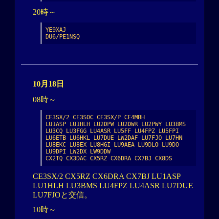
20時～
YE9XAJ

DU6/PE1NSQ
10月18日
08時～
CE3SX/2 CE3SOC CE3SX/P CE4MBH

LU1ASP LU1HLH LU2DPW LU2DWR LU2PWY LU3BMS 
LU3CQ LU3FGG LU4ASR LU5FF LU4FPZ LU5FPI 
LU6ETB LU6HKL LU7DUE LW2DAF LU7FJO LU7HN 
LU8EKC LU8EX LU8HGI LU9AEA LU9DLO LU9DO 
LU9DPI LW2DX LW9DDW

CX2TQ CX3DAC CX5RZ CX6DRA CX7BJ CX8DS
CE3SX/2 CX5RZ CX6DRA CX7BJ LU1ASP
LU1HLH LU3BMS LU4FPZ LU4ASR LU7DUE
LU7FJOと交信。
10時～