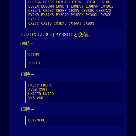
LU3FGG LU5FF LU7HN LU7FIN LU7FJO LU7HN 
LU8EX LU8GMM LU9DPI LU9DSY LU9HVR LW4DCI

CE1LTL CE2EC CE2EP CE2SV CE3SOC CE3SX/2

PY2XB PY3AKS PY3CAD PY3FOX PY3SOL PY5CC 
PY5EK

CX2CC CX2TQ CX3DAC CX4AAJ CX8DS
LU2DX LU3CQ PY3SOLと交信。
08時～
C21MM

ZP9HTL
13時～
FK8CP FK8HA

XV9B XV9T

UN7JID UN7JO

VK6 VK8
15時～
DU1/NF0O