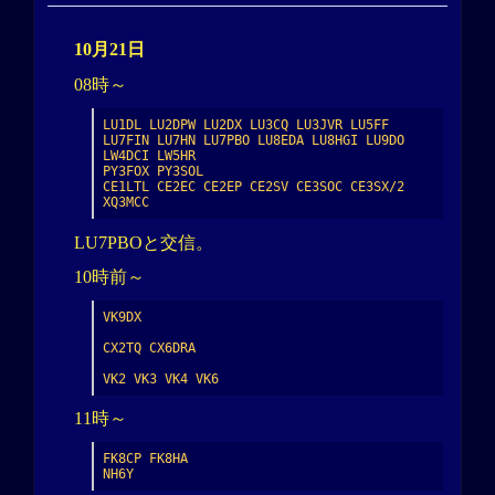
10月21日
08時～
LU1DL LU2DPW LU2DX LU3CQ LU3JVR LU5FF 
LU7FIN LU7HN LU7PBO LU8EDA LU8HGI LU9DO 
LW4DCI LW5HR

PY3FOX PY3SOL

CE1LTL CE2EC CE2EP CE2SV CE3SOC CE3SX/2 
XQ3MCC
LU7PBOと交信。
10時前～
VK9DX

CX2TQ CX6DRA

VK2 VK3 VK4 VK6
11時～
FK8CP FK8HA

NH6Y