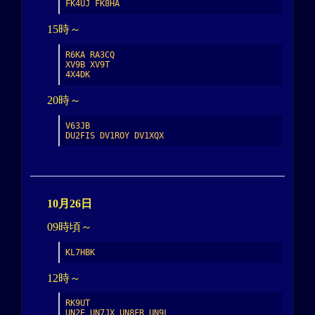
FK4UJ FK8HA
15時～
R6KA RA3CQ

XV9B XV9T

4X4DK
20時～
V63JB

DU2FIS DV1ROY DV1XQX
10月26日
09時頃～
KL7HBK
12時～
RK9UT

UN2E UN7JX UN8FR UN9L
