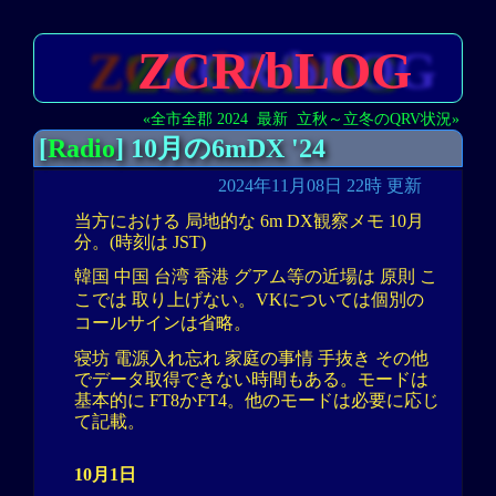
ZCR/bLOG
«全市全郡 2024
最新
立秋～立冬のQRV状況»
[
Radio
] 10月の6mDX '24
2024年11月08日 22時 更新
当方における 局地的な 6m DX観察メモ 10月
分。(時刻は JST)
韓国 中国 台湾 香港 グアム等の近場は 原則 こ
こでは 取り上げない。VKについては個別の
コールサインは省略。
寝坊 電源入れ忘れ 家庭の事情 手抜き その他
でデータ取得できない時間もある。モードは
基本的に FT8かFT4。他のモードは必要に応じ
て記載。
10月1日