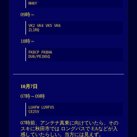
NH6Y
09時～
VK2 VK4 VK5 VK6

ZL1RQ
18時～
FK8CP FK8HA

DU6/PE1NSQ
10月7日
07時～09時
LU4FW LU9FVS

CE2SV
07時前、アンテナ真東に向けていたら、その
スキに秋田市では ロングパスで EAなどが入
感していたらしい。当方には見えず。