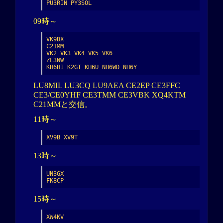
PU3RIN PY3SOL
09時～
VK9DX

C21MM

VK2 VK3 VK4 VK5 VK6

ZL3NW

KH6HI K2GT KH6U NH6WD NH6Y
LU8MIL LU3CQ LU9AEA CE2EP CE3FFC
CE3/CE0YHF CE3TMM CE3VBK XQ4KTM
C21MMと交信。
11時～
XV9B XV9T
13時～
UN3GX

FK8CP
15時～
XW4KV