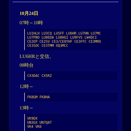
10月24日
07時～10時
LU1HLH LU3CQ LU5FF LU6HR LU7HN LU7MC 
LU7PBO LU8EDA LU8HGI LU9FVS LW4DCI

CE2EP CE2SV CE3/CE0YHF CE3FFC CE3MRO 
CE3SOC CE3TMM XQ3MCC
LU6HRと交信。
08時台
CX3DAC CX5RZ
12時～
FK8GM FK8HA
13時～
VK9DX

UN3GX UN7QAT

VK4 VK6