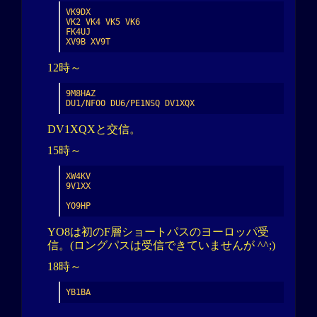
VK9DX

VK2 VK4 VK5 VK6

FK4UJ

XV9B XV9T
12時～
9M8HAZ

DU1/NF0O DU6/PE1NSQ DV1XQX
DV1XQXと交信。
15時～
XW4KV

9V1XX

YO9HP
YO8は初のF層ショートパスのヨーロッパ受
信。(ロングパスは受信できていませんが ^^;)
18時～
YB1BA