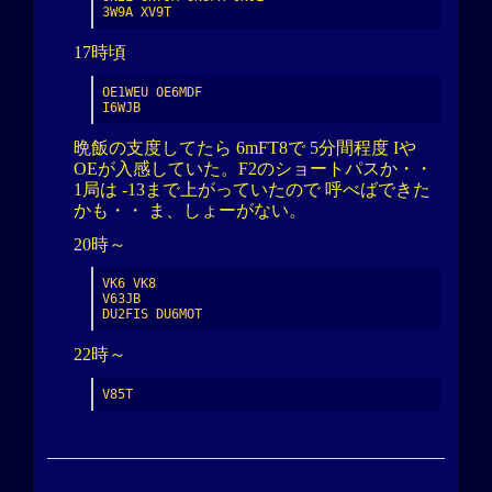
3W9A XV9T
17時頃
OE1WEU OE6MDF

I6WJB
晩飯の支度してたら 6mFT8で 5分間程度 Iや
OEが入感していた。F2のショートパスか・・
1局は -13まで上がっていたので 呼べばできた
かも・・ ま、しょーがない。
20時～
VK6 VK8

V63JB

DU2FIS DU6MOT
22時～
V85T