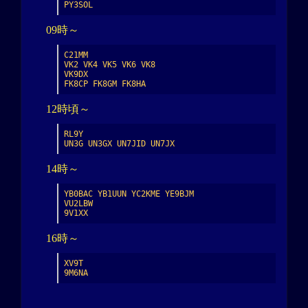
PY3SOL
09時～
C21MM

VK2 VK4 VK5 VK6 VK8

VK9DX

FK8CP FK8GM FK8HA
12時頃～
RL9Y

UN3G UN3GX UN7JID UN7JX
14時～
YB0BAC YB1UUN YC2KME YE9BJM

VU2LBW

9V1XX
16時～
XV9T

9M6NA