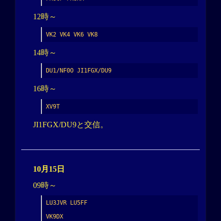
12時～
VK2 VK4 VK6 VK8
14時～
DU1/NF0O JI1FGX/DU9
16時～
XV9T
JI1FGX/DU9と交信。
10月15日
09時～
LU3JVR LU5FF

VK9DX