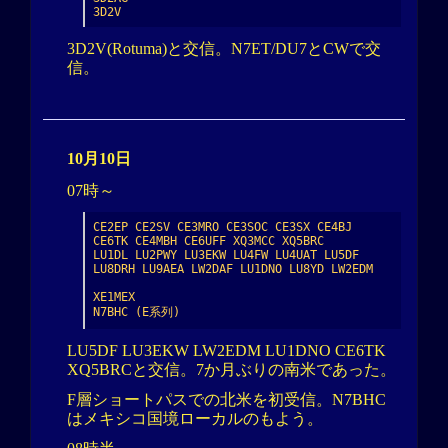
3D2V
3D2V(Rotuma)と交信。N7ET/DU7とCWで交
信。
10月10日
07時～
CE2EP CE2SV CE3MRO CE3SOC CE3SX CE4BJ 
CE6TK CE4MBH CE6UFF XQ3MCC XQ5BRC

LU1DL LU2PWY LU3EKW LU4FW LU4UAT LU5DF 
LU8DRH LU9AEA LW2DAF LU1DNO LU8YD LW2EDM

XE1MEX

N7BHC (E系列)
LU5DF LU3EKW LW2EDM LU1DNO CE6TK
XQ5BRCと交信。7か月ぶりの南米であった。
F層ショートパスでの北米を初受信。N7BHC
はメキシコ国境ローカルのもよう。