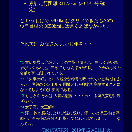
累計走行距離 3317.0km (2019年分 確
定)
と いうわけで 3300kmはクリアできたものの
ウラ目標の 3650kmには遠く及ばなかった。
それでは みなさん よいお年を・・・
*1
古い鳥居は 危険というので取り壊され、新しく赤い鳥
居がつくられた。当家でも なんぼか寄進し、ウチのお袋の
名前が碑に刻まれている。
*2
「火事の町」という残念な称号で呼ばれていた時期もあ
った。復興のシンボルが 閑散とした印象を増幅することに
なってしまうのは 皮肉である。
*3
もちろん それは 大昔の記憶 ・・ いや、希望的妄想に過
ぎない。
*4
女子高。大正解!!
*5
渟二小は 廃校により 永遠に残り、渟一小と渟三小は 渟
西小と渟南小に浸蝕され 取って代わられてしまう。・・な
んてね。
Tada/JA7KPI : 2019年12月31日(火)