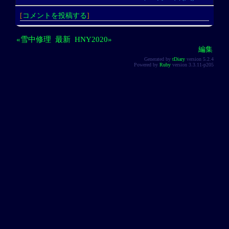
[
コメントを投稿する
]
«雪中修理
最新
HNY2020»
編集
Generated by
tDiary
version 5.2.4
Powered by
Ruby
version 3.3.11-p205