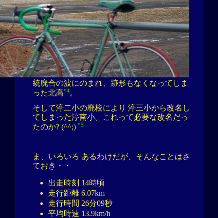
統廃合の波にのまれ、跡形もなくなってしま
*4
った北高
。
そして渟二小の廃校により 渟三小から改名し
てしまった渟南小。これって必要な改名だっ
*5
たのか? (^^;)
ま、いろいろ あるわけだが、そんなことはさ
ておき・・
出走時刻 14時頃
走行距離 6.07km
走行時間 26分09秒
平均時速 13.9km/h