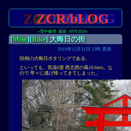
ZCR/bLOG
«雪中修理
最新
HNY2020»
[
Misc
][
Bike
] 大晦日の街
2019年12月31日 23時 更新
恒例(?)大晦日ポタリングである。
といっても、気温0度 西北西の風10.6m/s。な
ので 早々に逃げ帰ってきてしまった。