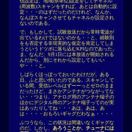
信設定は、地域(県単位)設定をしてチャネル
(周波数)スキャンをすれば、あとは自動的に設
定・・・のはずだったのだけれど、なんか、
なんぼスキャンさせてもチャネルが設定され
ないのである。
で、もしかして、試験放送だから常時電波が
出ているわけではないのかも・・と、経験則
をも否定する非現実的な仮定を肯定してしま
うというドツボに落ち込むKPIなのであった。
ま、なんだ、9月1日には本放送が開始される
んだから、別にそれから設定してもいい
や・・・と。
しばらくほっぽっておいたわけだが、ある
日、ふと思い付いたのである。スキャンして
いる間、受信レベルはずーーっとゼロのまま
だったけど、まさかアンテナがつながってな
い・・つまり、アナログ用のアンテナ端子の
ほかにデジタル用のアンテナ端子ってのが実
はあったりしてね・・・あは、あは、あ
は・・・・おもろいギャグだわなぁ・・・・
ふつうなら、この状況は間違いなくギャグな
のだ。しかし、
あろうことか、チューナには