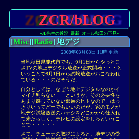
ZCR/bLOG
«JB先生の近況
最新
オール秋田の下見»
[
Misc
][
Radio
] 地デジ
2008年03月08日 11時 更新
当地秋田県能代市でも、9月1日からやっとこ
さTVの地上デジタル放送が正式開始・・・と
いうことで8月1日から試験放送がおこなわれ
ている・・・のだそうだ。
自分としては、なぜ今地上デジタルなのかイ
マイチ判らない・・というか、その必要性を
あまり感じていない部類のヒトなので、はっ
きりいってどーでもいいのだが、家のモノが
地デジ試験放送のハナシをどこかから仕入れ
て来たらしく、テレビの設定をしろというこ
とで・・・・・
さて、チューナの取説によると、地デジの受