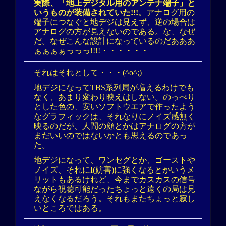
実際、「地上デジタル用のアンテナ端子」と
いうものが装備されていた!!!
。アナログ用の
端子につなぐと地デジは見えず、逆の場合は
アナログの方が見えないのである。な、なぜ
だ。なぜこんな設計になっているのだあああ
ぁぁぁぁっっっ!!!!・・・・・・
それはそれとして・・・(^o^;)
地デジになってTBS系列局が増えるわけでも
なく、あまり変わり映えはしない。のっぺり
とした色の、安いソフトウエアで作ったよう
なグラフィックは、それなりにノイズ感無く
映るのだが、人間の顔とかはアナログの方が
まだいいのではないかとも思えるのであっ
た。
地デジになって、ワンセグとか、ゴーストや
ノイズ、それにI(妨害)に強くなるとかいうメ
リットもあるけれど、今までカスカスの信号
ながら視聴可能だったちょっと遠くの局は見
えなくなるだろう。それもまたちょっと寂し
いところではある。