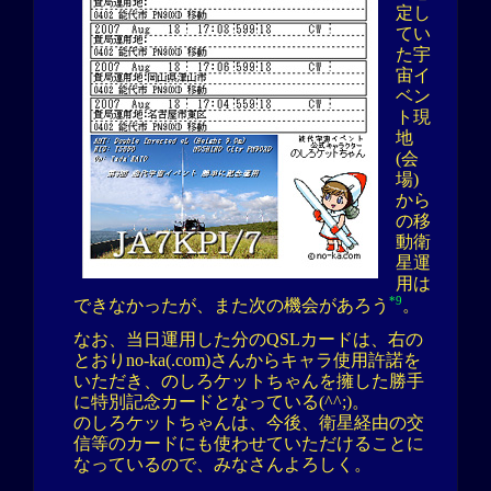
定し
てい
た宇
宙イ
ベン
ト現
地
(会
場)
から
の移
動衛
星運
用は
*9
できなかったが、また次の機会があろう
。
なお、当日運用した分のQSLカードは、右の
とおりno-ka(.com)さんからキャラ使用許諾を
いただき、のしろケットちゃんを擁した勝手
に特別記念カードとなっている(^^;)。
のしろケットちゃんは、今後、衛星経由の交
信等のカードにも使わせていただけることに
なっているので、みなさんよろしく。