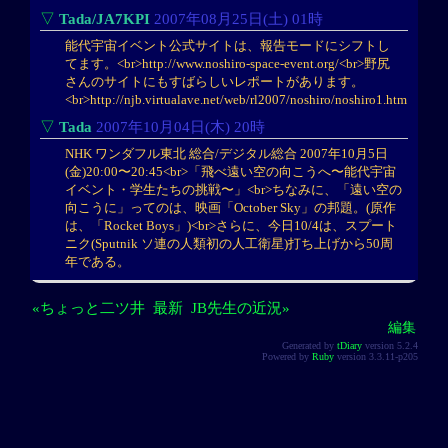
▽
Tada/JA7KPI
2007年08月25日(土) 01時
能代宇宙イベント公式サイトは、報告モードにシフトし
てます。<br>http://www.noshiro-space-event.org/<br>野尻
さんのサイトにもすばらしいレポートがあります。
<br>http://njb.virtualave.net/web/rl2007/noshiro/noshiro1.htm
▽
Tada
2007年10月04日(木) 20時
NHK ワンダフル東北 総合/デジタル総合 2007年10月5日
(金)20:00〜20:45<br>「飛べ遠い空の向こうへ〜能代宇宙
イベント・学生たちの挑戦〜」<br>ちなみに、「遠い空の
向こうに」ってのは、映画「October Sky」の邦題。(原作
は、「Rocket Boys」)<br>さらに、今日10/4は、スプート
ニク(Sputnik ソ連の人類初の人工衛星)打ち上げから50周
年である。
«ちょっと二ツ井
最新
JB先生の近況»
編集
Generated by
tDiary
version 5.2.4
Powered by
Ruby
version 3.3.11-p205