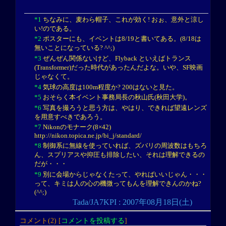
*1
ちなみに、麦わら帽子、これが効く! おぉ、意外と涼し
い!のである。
*2
ポスターにも、イベントは8/19と書いてある。(8/18は
無いことになっている? ^^;)
*3
ぜんぜん関係ないけど、Flyback といえばトランス
(Transformer)だった時代があったんだよな。いや、SF映画
じゃなくて。
*4
気球の高度は100m程度か? 200はないと見た。
*5
おそらく本イベント事務局長の秋山氏(秋田大学)。
*6
写真を撮ろうと思う方は、やはり、できれば望遠レンズ
を用意すべきであろう。
*7
Nikonのモナーク(8×42)
http://nikon.topica.ne.jp/bi_j/standard/
*8
制御系に無線を使っていれば、ズバリの周波数はもちろ
ん、スプリアスや抑圧も排除したい、それは理解できるの
だが・・・
*9
別に会場からじゃなくたって、やればいいじゃん・・・
って、キミは人の心の機微ってもんを理解できんのかね?
(^^;)
Tada/JA7KPI : 2007年08月18日(土)
コメント(2) [
コメントを投稿する
]