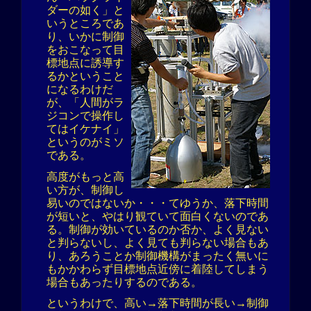
ダーの如く」と
いうところであ
り、いかに制御
をおこなって目
標地点に誘導す
るかということ
になるわけだ
が、「人間がラ
ジコンで操作し
てはイケナイ」
というのがミソ
である。
高度がもっと高
い方が、制御し
易いのではないか・・・てゆうか、落下時間
が短いと、やはり観ていて面白くないのであ
る。制御が効いているのか否か、よく見ない
と判らないし、よく見ても判らない場合もあ
り、あろうことか制御機構がまったく無いに
もかかわらず目標地点近傍に着陸してしまう
場合もあったりするのである。
というわけで、高い→落下時間が長い→制御