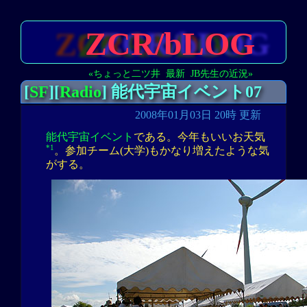
ZCR/bLOG
«ちょっと二ツ井
最新
JB先生の近況»
[
SF
][
Radio
] 能代宇宙イベント07
2008年01月03日 20時 更新
能代宇宙イベント
である。今年もいいお天気
*1
。参加チーム(大学)もかなり増えたような気
がする。