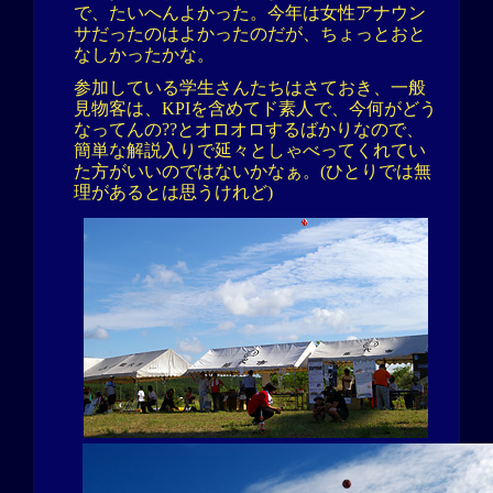
で、たいへんよかった。今年は女性アナウン
サだったのはよかったのだが、ちょっとおと
なしかったかな。
参加している学生さんたちはさておき、一般
見物客は、KPIを含めてド素人で、今何がどう
なってんの??とオロオロするばかりなので、
簡単な解説入りで延々としゃべってくれてい
た方がいいのではないかなぁ。(ひとりでは無
理があるとは思うけれど)