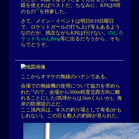
鏡を使えればベストだ。ちなみに、KPIは8倍
*7
のもの
を持参した。
さて、メイン・イベントは明日8/19日曜日
で、ロケットガールの打ち上げ等もあるよう
なのだが、残念ながらKPIは行けない。
のしろ
ケットちゃんBlog
等に出るだろうから、そち
らでどうぞ。
ここからオマケの無線のハナシである。
会場での無線機の使用について協力を求めら
*8
れた
ので、会場から500m程度北西方向に離
れることにした(気球からは1kmくらいか)。海
岸の防潮堤の上だ。
ここ浅内浜は、キスの釣り場として有名(かも
しれない)。この日も数人の釣師が見られた。