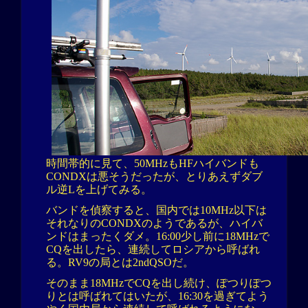
時間帯的に見て、50MHzもHFハイバンドも
CONDXは悪そうだったが、とりあえずダブ
ル逆Lを上げてみる。
バンドを偵察すると、国内では10MHz以下は
それなりのCONDXのようであるが、ハイバ
ンドはまったくダメ。16:00少し前に18MHzで
CQを出したら、連続してロシアから呼ばれ
る。RV9の局とは2ndQSOだ。
そのまま18MHzでCQを出し続け、ぽつりぽつ
りとは呼ばれてはいたが、16:30を過ぎてよう