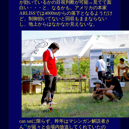
が効いているかの目視判断が可能→見てて面
白い・・・と、なるかも。アメリカの本家
ARLISSでは4000mからの落下となるようだけ
ど、制御効いてないと回収もままならない
し、地上からはなかなか見えないな。
can satに限らず、昨年はマシンガン解説者さ
*5
ん
が延々と会場内放送してくれていたの