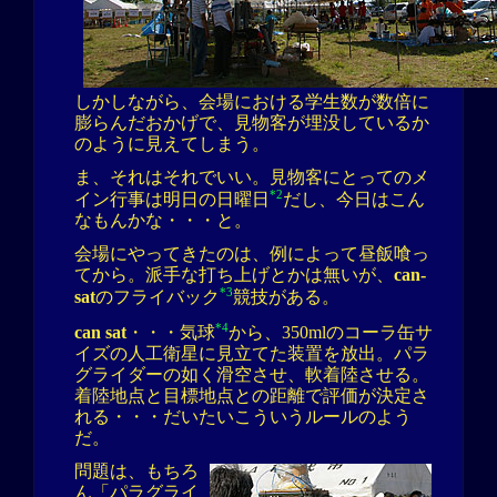
しかしながら、会場における学生数が数倍に
膨らんだおかげで、見物客が埋没しているか
のように見えてしまう。
ま、それはそれでいい。見物客にとってのメ
*2
イン行事は明日の日曜日
だし、今日はこん
なもんかな・・・と。
会場にやってきたのは、例によって昼飯喰っ
てから。派手な打ち上げとかは無いが、
can-
*3
sat
のフライバック
競技がある。
*4
can sat
・・・気球
から、350mlのコーラ缶サ
イズの人工衛星に見立てた装置を放出。パラ
グライダーの如く滑空させ、軟着陸させる。
着陸地点と目標地点との距離で評価が決定さ
れる・・・だいたいこういうルールのよう
だ。
問題は、もちろ
ん「パラグライ