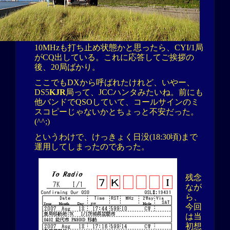
10MHzも打ち止め状態かと思ったら、CYI/1局
がCQ出している。これに応答してご挨拶の
後、20局ばかり。
ここでもDXから呼ばれたけれど、いやー、
DS5
KJR
局って、JCCハンタみたいね。前にも
他バンドでQSOしていて、コールサインのミ
スコピーじゃないかとちょっと不安だった。
(^^;)
というわけで、けっきょく日没(18:30頃)まで
運用してしまったのであった。
残念
なが
ら、
今回
は当
初想