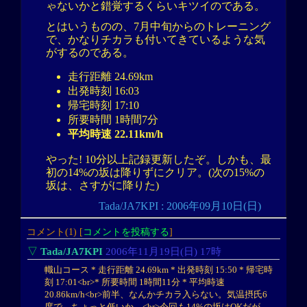
ゃないかと錯覚するくらいキツイのである。
とはいうものの、7月中旬からのトレーニング
で、かなりチカラも付いてきているような気
がするのである。
走行距離 24.69km
出発時刻 16:03
帰宅時刻 17:10
所要時間 1時間7分
平均時速 22.11km/h
やった! 10分以上記録更新したぞ。しかも、最
初の14%の坂は降りずにクリア。(次の15%の
坂は、さすがに降りた)
Tada/JA7KPI : 2006年09月10日(日)
コメント(1) [
コメントを投稿する
]
▽
Tada/JA7KPI
2006年11月19日(日) 17時
幟山コース * 走行距離 24.69km * 出発時刻 15:50 * 帰宅時
刻 17:01<br>* 所要時間 1時間11分 * 平均時速
20.86km/h<br>前半、なんかチカラ入らない。気温摂氏6