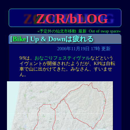
ZCR/bLOG
«予定外の仙北市移動
最新
Out of swap space»
[
Bike
] Up & Downは疲れる
2006年11月19日 17時 更新
9/9は、
おなごりフェスティヴァル
などという
イヴェントが開催されたようだが、KPIは自転
車で山に出かけてきた。みなさん、すいませ
ん。