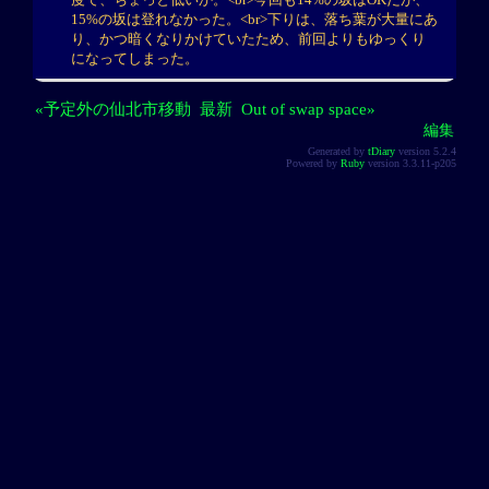
度で、ちょっと低いか。<br>今回も14%の坂はOKだが、
15%の坂は登れなかった。<br>下りは、落ち葉が大量にあ
り、かつ暗くなりかけていたため、前回よりもゆっくり
になってしまった。
«予定外の仙北市移動
最新
Out of swap space»
編集
Generated by
tDiary
version 5.2.4
Powered by
Ruby
version 3.3.11-p205