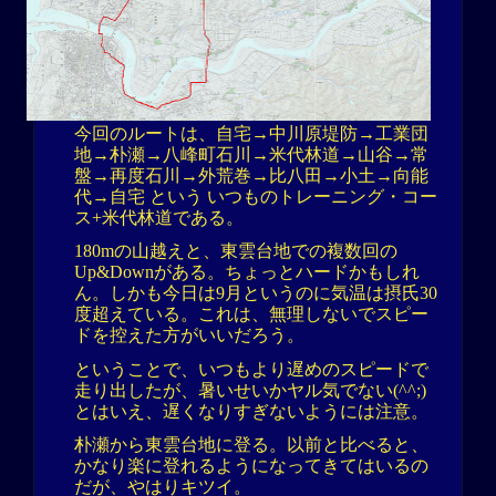
今回のルートは、自宅→中川原堤防→工業団
地→朴瀬→八峰町石川→米代林道→山谷→常
盤→再度石川→外荒巻→比八田→小土→向能
代→自宅 という いつものトレーニング・コー
ス+米代林道である。
180mの山越えと、東雲台地での複数回の
Up&Downがある。ちょっとハードかもしれ
ん。しかも今日は9月というのに気温は摂氏30
度超えている。これは、無理しないでスピー
ドを控えた方がいいだろう。
ということで、いつもより遅めのスピードで
走り出したが、暑いせいかヤル気でない(^^;)
とはいえ、遅くなりすぎないようには注意。
朴瀬から東雲台地に登る。以前と比べると、
かなり楽に登れるようになってきてはいるの
だが、やはりキツイ。