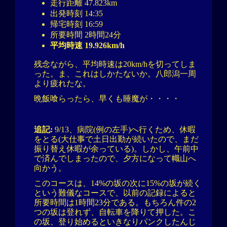
走行距離 47.823km
出発時刻 14:35
帰宅時刻 16:59
所要時間 2時間24分
平均時速 19.926km/h
残念ながら、平均時速は20km/hを切ってしま
った。ま、これはしかたないか。八郎潟一周
より疲れたな。
晩飯喰らったら、早くも睡魔が・・・・
追記:
9/13、病院(例の左手)へ行くため、休暇
をとる(大仕事で土日出勤が続いたので、まだ
振り替え休暇が余っている)。しかし、午前中
で済んでしまったので、夕方になって幟山へ
向かう。
このコースは、14%の坂の次に15%の坂が続く
という難儀なコースで、以前の記録によると
所要時間は1時間23分である。もちろん件の2
つの坂は登れず、自転車を降りて押した。こ
の坂、登り始めるといきなりパンクしたんじ